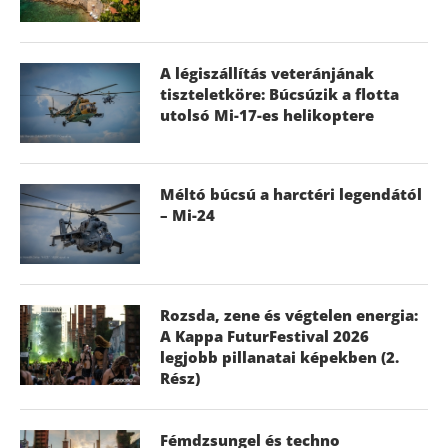
A légiszállítás veteránjának
tiszteletköre: Búcsúzik a flotta
utolsó Mi-17-es helikoptere
Méltó búcsú a harctéri legendától
– Mi-24
Rozsda, zene és végtelen energia:
A Kappa FuturFestival 2026
legjobb pillanatai képekben (2.
Rész)
Fémdzsungel és techno