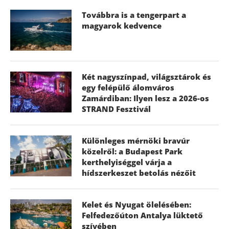
Továbbra is a tengerpart a
magyarok kedvence
Két nagyszínpad, világsztárok és
egy felépülő álomváros
Zamárdiban: Ilyen lesz a 2026-os
STRAND Fesztivál
Különleges mérnöki bravúr
közelről: a Budapest Park
kerthelyiséggel várja a
hídszerkeszet betolás nézőit
Kelet és Nyugat ölelésében:
Felfedezőúton Antalya lüktető
szívében