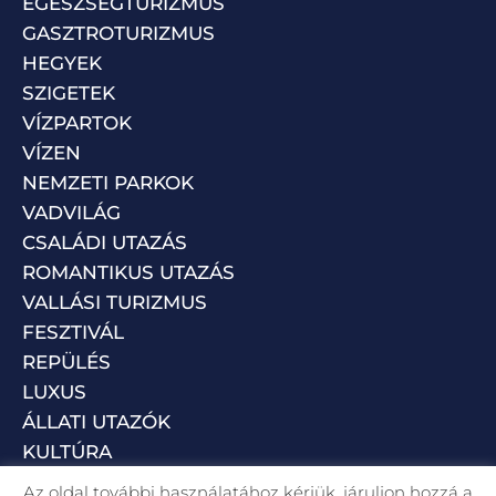
EGÉSZSÉGTURIZMUS
GASZTROTURIZMUS
HEGYEK
SZIGETEK
VÍZPARTOK
VÍZEN
NEMZETI PARKOK
VADVILÁG
CSALÁDI UTAZÁS
ROMANTIKUS UTAZÁS
VALLÁSI TURIZMUS
FESZTIVÁL
REPÜLÉS
LUXUS
ÁLLATI UTAZÓK
KULTÚRA
Az oldal további használatához kérjük, járuljon hozzá a