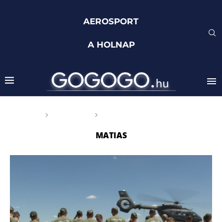
AEROSPORT
A HOLNAP
Főoldal
Címkék
Posts tagged with "MATIAS"
MATIAS