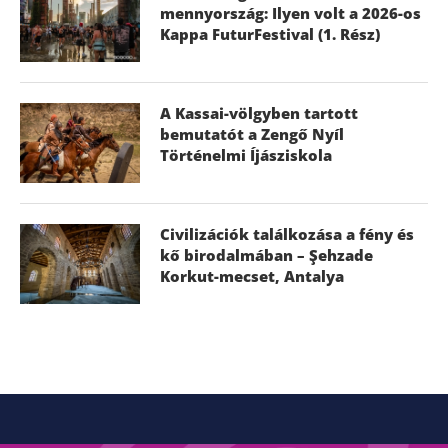
mennyország: Ilyen volt a 2026-os
Kappa FuturFestival (1. Rész)
A Kassai-völgyben tartott
bemutatót a Zengő Nyíl
Történelmi Íjásziskola
Civilizációk találkozása a fény és
kő birodalmában – Şehzade
Korkut-mecset, Antalya