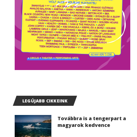
LEGÚJABB CIKKEINK
Továbbra is a tengerpart a
magyarok kedvence