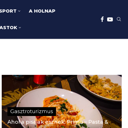
SPORT
A HOLNAP
ASTOK
Gasztroturizmus
Ahol a pisaiak esznek: Primo – Pasta &