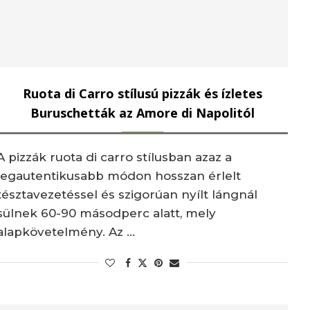
Ruota di Carro stílusú pizzák és ízletes
Buruschetták az Amore di Napolitól
A pizzák ruota di carro stílusban azaz a
legautentikusabb módon hosszan érlelt
tésztavezetéssel és szigorúan nyílt lángnál
sülnek 60-90 másodperc alatt, mely
alapkövetelmény. Az …