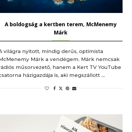
A boldogság a kertben terem, McMenemy
Márk
A világra nyitott, mindig derűs, optimista
McMenemy Márk a vendégem. Márk nemcsak
rádiós műsorvezető, hanem a Kert TV YouTube
csatorna házigazdája is, aki megszállott …