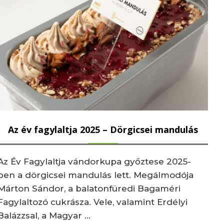
Az év fagylaltja 2025 – Dörgicsei mandulás
Az Év Fagylaltja vándorkupa győztese 2025-
ben a dörgicsei mandulás lett. Megálmodója
Márton Sándor, a balatonfüredi Bagaméri
Fagylaltozó cukrásza. Vele, valamint Erdélyi
Balázzsal, a Magyar …