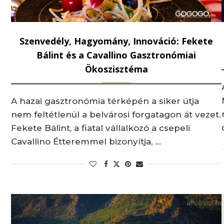
Szenvedély, Hagyomány, Innováció: Fekete
Bálint és a Cavallino Gasztronómiai
Ökoszisztéma
A hazai gasztronómia térképén a siker útja
nem feltétlenül a belvárosi forgatagon át vezet.
Fekete Bálint, a fiatal vállalkozó a csepeli
Cavallino Étteremmel bizonyítja, …