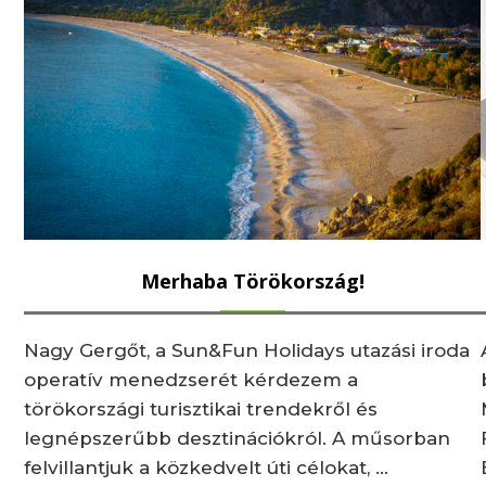
Merhaba Törökország!
Nagy Gergőt, a Sun&Fun Holidays utazási iroda
operatív menedzserét kérdezem a
törökországi turisztikai trendekről és
legnépszerűbb desztinációkról. A műsorban
felvillantjuk a közkedvelt úti célokat, …