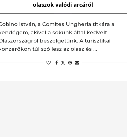
olaszok valódi arcáról
Cobino István, a Comites Ungheria titkára a
vendégem, akivel a sokunk által kedvelt
Olaszországról beszélgetünk. A turisztikai
vonzerőkön túl szó lesz az olasz és …