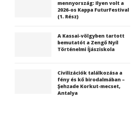
mennyország: Ilyen volt a
2026-os Kappa FuturFestival
(1. Rész)
A Kassai-völgyben tartott
bemutatót a Zengő Nyíl
Történelmi Íjásziskola
Civilizációk találkozása a
fény és kő birodalmában –
Şehzade Korkut-mecset,
Antalya