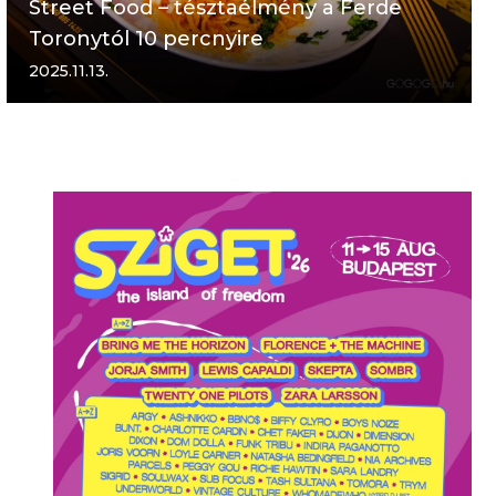
Street Food – tésztaélmény a Ferde
Toronytól 10 percnyire
2025.11.13.