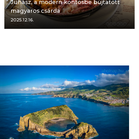
Juhász, a modern köntösbe bújtatott
magyaros csárda
2025.12.16.