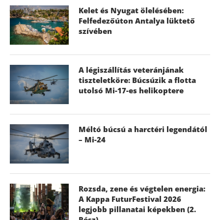
Kelet és Nyugat ölelésében:
Felfedezőúton Antalya lüktető
szívében
A légiszállítás veteránjának
tiszteletköre: Búcsúzik a flotta
utolsó Mi-17-es helikoptere
Méltó búcsú a harctéri legendától
– Mi-24
Rozsda, zene és végtelen energia:
A Kappa FuturFestival 2026
legjobb pillanatai képekben (2.
Rész)