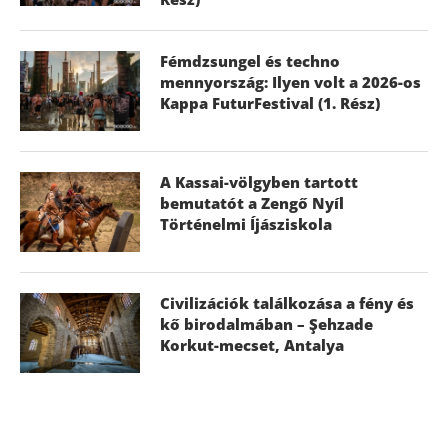
Fémdzsungel és techno
mennyország: Ilyen volt a 2026-os
Kappa FuturFestival (1. Rész)
A Kassai-völgyben tartott
bemutatót a Zengő Nyíl
Történelmi Íjásziskola
Civilizációk találkozása a fény és
kő birodalmában – Şehzade
Korkut-mecset, Antalya