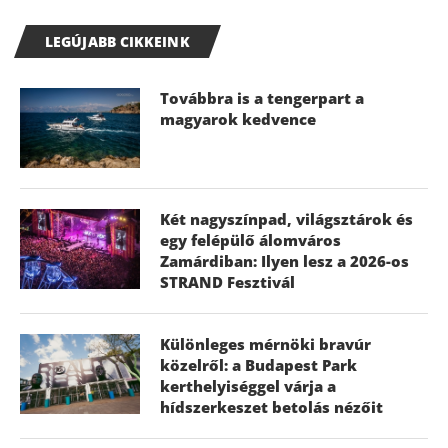
LEGÚJABB CIKKEINK
Továbbra is a tengerpart a
magyarok kedvence
Két nagyszínpad, világsztárok és
egy felépülő álomváros
Zamárdiban: Ilyen lesz a 2026-os
STRAND Fesztivál
Különleges mérnöki bravúr
közelről: a Budapest Park
kerthelyiséggel várja a
hídszerkeszet betolás nézőit