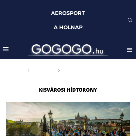
AEROSPORT
A HOLNAP
Főoldal
Címkék
Posts tagged with "Kisvárosi
hídtorony"
KISVÁROSI HÍDTORONY