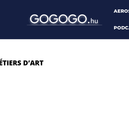
AERO
PODC
rs d’Art"
TIERS D’ART