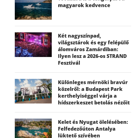
magyarok kedvence
Két nagyszínpad,
világsztárok és egy felépülő
álomváros Zamárdiban:
Ilyen lesz a 2026-os STRAND
Fesztivál
Különleges mérnöki bravúr
közelről: a Budapest Park
kerthelyiséggel várja a
hídszerkeszet betolás nézőit
Kelet és Nyugat ölelésében:
Felfedezőúton Antalya
lüktető szívében