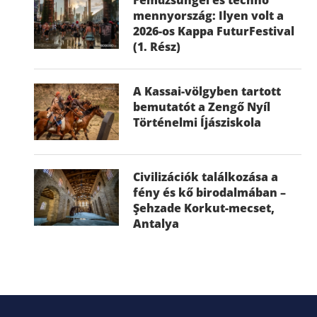
mennyország: Ilyen volt a
2026-os Kappa FuturFestival
(1. Rész)
A Kassai-völgyben tartott
bemutatót a Zengő Nyíl
Történelmi Íjásziskola
Civilizációk találkozása a
fény és kő birodalmában –
Şehzade Korkut-mecset,
Antalya