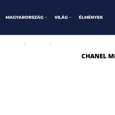
MAGYARORSZÁG
VILÁG
ÉLMÉNYEK
Főoldal
Címkék
Posts tagged with "Chanel Métie
CHANEL MÉ