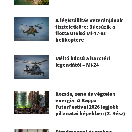
A légiszállítás veteránjának
tiszteletköre: Búcsúzik a
flotta utolsó Mi-17-es
helikoptere
Méltó búcsú a harctéri
legendától – Mi-24
Rozsda, zene és végtelen
energia: A Kappa
FuturFestival 2026 legjobb
pillanatai képekben (2. Rész)
Fémdzsungel és techno