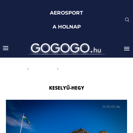
AEROSPORT
A HOLNAP
Főoldal
Címkék
Posts tagged with "Keselyű-
hegy"
KESELYŰ-HEGY