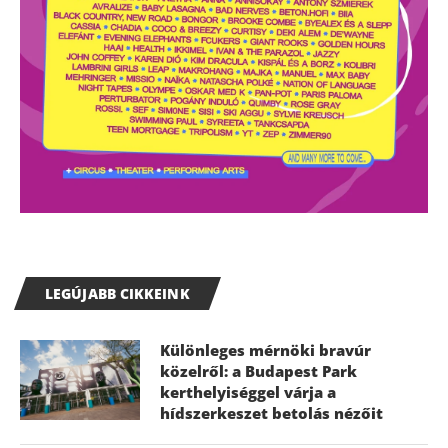
LEGÚJABB CIKKEINK
Különleges mérnöki bravúr
közelről: a Budapest Park
kerthelyiséggel várja a
hídszerkeszet betolás nézőit