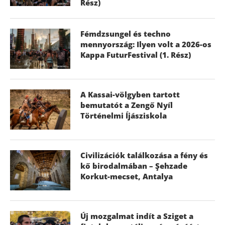
Rész)
Fémdzsungel és techno
mennyország: Ilyen volt a 2026-os
Kappa FuturFestival (1. Rész)
A Kassai-völgyben tartott
bemutatót a Zengő Nyíl
Történelmi Íjásziskola
Civilizációk találkozása a fény és
kő birodalmában – Şehzade
Korkut-mecset, Antalya
Új mozgalmat indít a Sziget a