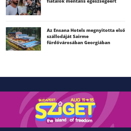
fiatalok mentális egészségéért
Az Ensana Hotels megnyitotta első
szállodáját Sairme
fürdővárosában Georgiában