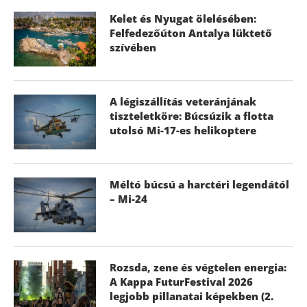
Kelet és Nyugat ölelésében:
Felfedezőúton Antalya lüktető
szívében
A légiszállítás veteránjának
tiszteletköre: Búcsúzik a flotta
utolsó Mi-17-es helikoptere
Méltó búcsú a harctéri legendától
– Mi-24
Rozsda, zene és végtelen energia:
A Kappa FuturFestival 2026
legjobb pillanatai képekben (2.