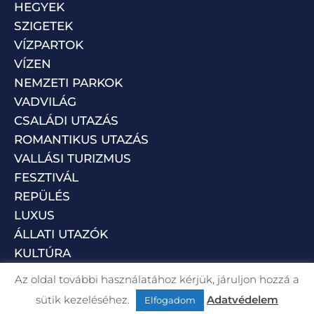
HEGYEK
SZIGETEK
VÍZPARTOK
VÍZEN
NEMZETI PARKOK
VADVILÁG
CSALÁDI UTAZÁS
ROMANTIKUS UTAZÁS
VALLÁSI TURIZMUS
FESZTIVÁL
REPÜLÉS
LUXUS
ÁLLATI UTAZÓK
KULTÚRA
Az oldal további használatához kérjük, járuljon hozzá a
sütik kezeléséhez.
Adatvédelem
Elfogadom