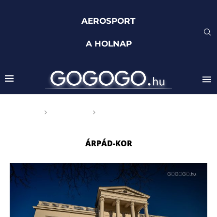
AEROSPORT
A HOLNAP
Főoldal
Címkék
Posts tagged with "Árpád-
kor"
ÁRPÁD-KOR