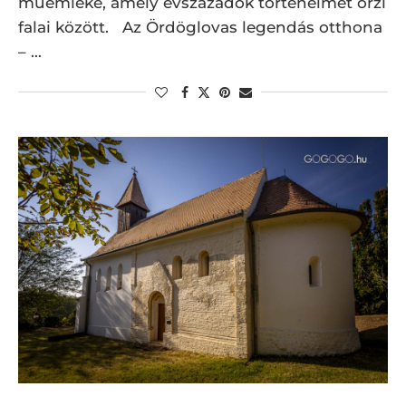
műemléke, amely évszázadok történelmét őrzi
falai között. Az Ördöglovas legendás otthona
– …