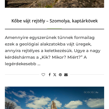
Kőbe vájt rejtély – Szomolya, kaptárkövek
Amennyire egyszerűnek tűnnek formailag
ezek a geológiai alakzatokba vájt üregek,
annyira rejtélyes a keletkezésük. Ugye a nagy
kérdéshármas a „Kik? Mikor? Miért?” A
legérdekesebb …