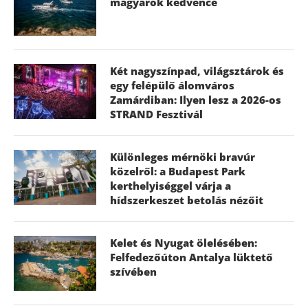
magyarok kedvence
Két nagyszínpad, világsztárok és
egy felépülő álomváros
Zamárdiban: Ilyen lesz a 2026-os
STRAND Fesztivál
Különleges mérnöki bravúr
közelről: a Budapest Park
kerthelyiséggel várja a
hídszerkeszet betolás nézőit
Kelet és Nyugat ölelésében:
Felfedezőúton Antalya lüktető
szívében