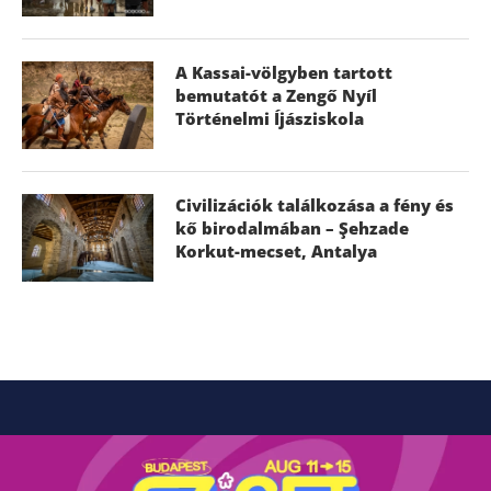
A Kassai-völgyben tartott
bemutatót a Zengő Nyíl
Történelmi Íjásziskola
Civilizációk találkozása a fény és
kő birodalmában – Şehzade
Korkut-mecset, Antalya