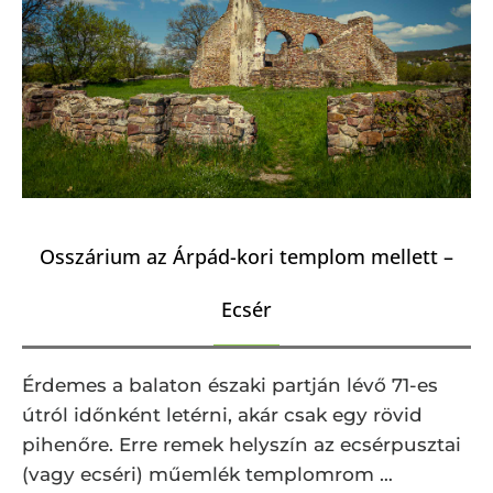
Osszárium az Árpád-kori templom mellett –
Ecsér
Érdemes a balaton északi partján lévő 71-es
útról időnként letérni, akár csak egy rövid
pihenőre. Erre remek helyszín az ecsérpusztai
(vagy ecséri) műemlék templomrom …