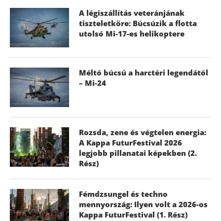
A légiszállítás veteránjának
tiszteletköre: Búcsúzik a flotta
utolsó Mi-17-es helikoptere
Méltó búcsú a harctéri legendától
– Mi-24
Rozsda, zene és végtelen energia:
A Kappa FuturFestival 2026
legjobb pillanatai képekben (2.
Rész)
Fémdzsungel és techno
mennyország: Ilyen volt a 2026-os
Kappa FuturFestival (1. Rész)