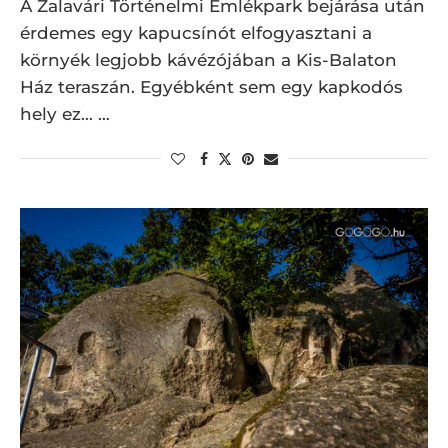
A Zalavári Történelmi Emlékpark bejárása után
érdemes egy kapucsínót elfogyasztani a
környék legjobb kávézójában a Kis-Balaton
Ház teraszán. Egyébként sem egy kapkodós
hely ez… …