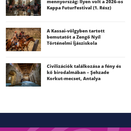
mennyország: Ilyen volt a 2026-os
Kappa FuturFestival (1. Rész)
A Kassai-völgyben tartott
bemutatót a Zengő Nyíl
Történelmi Íjásziskola
Civilizációk találkozása a fény és
kő birodalmában – Şehzade
Korkut-mecset, Antalya