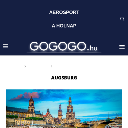
AEROSPORT
A HOLNAP
Főoldal
Címkék
Posts tagged with "Augsburg"
AUGSBURG