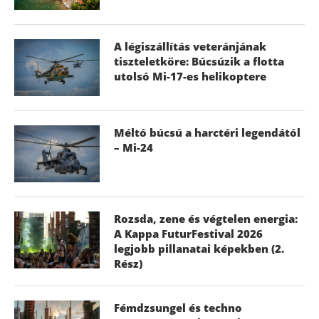
A légiszállítás veteránjának
tiszteletköre: Búcsúzik a flotta
utolsó Mi-17-es helikoptere
Méltó búcsú a harctéri legendától
– Mi-24
Rozsda, zene és végtelen energia:
A Kappa FuturFestival 2026
legjobb pillanatai képekben (2.
Rész)
Fémdzsungel és techno