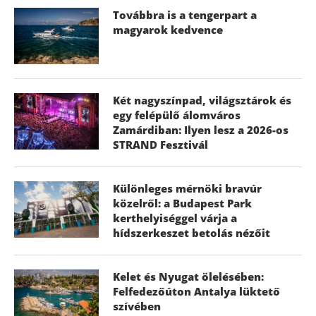
Továbbra is a tengerpart a
magyarok kedvence
Két nagyszínpad, világsztárok és
egy felépülő álomváros
Zamárdiban: Ilyen lesz a 2026-os
STRAND Fesztivál
Különleges mérnöki bravúr
közelről: a Budapest Park
kerthelyiséggel várja a
hídszerkeszet betolás nézőit
Kelet és Nyugat ölelésében:
Felfedezőúton Antalya lüktető
szívében