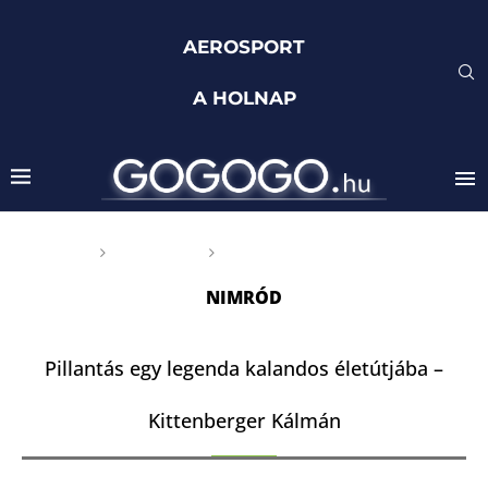
AEROSPORT
A HOLNAP
Főoldal
Címkék
Posts tagged with "Nimród"
NIMRÓD
Pillantás egy legenda kalandos életútjába –
Kittenberger Kálmán