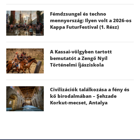
Fémdzsungel és techno
mennyország: Ilyen volt a 2026-os
Kappa FuturFestival (1. Rész)
A Kassai-völgyben tartott
bemutatót a Zengő Nyíl
Történelmi Íjásziskola
Civilizációk találkozása a fény és
kő birodalmában – Şehzade
Korkut-mecset, Antalya