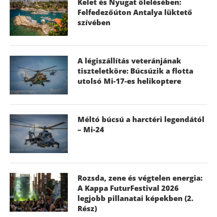
Kelet és Nyugat ölelésében:
Felfedezőúton Antalya lüktető
szívében
A légiszállítás veteránjának
tiszteletköre: Búcsúzik a flotta
utolsó Mi-17-es helikoptere
Méltó búcsú a harctéri legendától
– Mi-24
Rozsda, zene és végtelen energia:
A Kappa FuturFestival 2026
legjobb pillanatai képekben (2.
Rész)