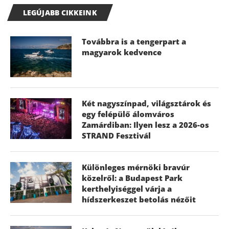
LEGÚJABB CIKKEINK
Továbbra is a tengerpart a
magyarok kedvence
Két nagyszínpad, világsztárok és
egy felépülő álomváros
Zamárdiban: Ilyen lesz a 2026-os
STRAND Fesztivál
Különleges mérnöki bravúr
közelről: a Budapest Park
kerthelyiséggel várja a
hídszerkeszet betolás nézőit