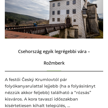
Csehország egyik legrégebbi vára –
Rožmberk
A festői Český Krumlovtól pár
folyókanyarulattal lejjebb (ha a folyásirányt
nézzük akkor feljebb) található a “rózsás”
kisváros. A kora tavaszi időszakban
kísértetiesen kihalt település, …