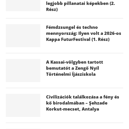
legjobb pillanatai képekben (2.
Rész)
Fémdzsungel és techno
mennyország: Ilyen volt a 2026-os
Kappa FuturFestival (1. Rész)
A Kassai-völgyben tartott
bemutatót a Zengő Nyíl
Történelmi Íjásziskola
Civilizációk találkozása a fény és
kő birodalmában – Şehzade
Korkut-mecset, Antalya