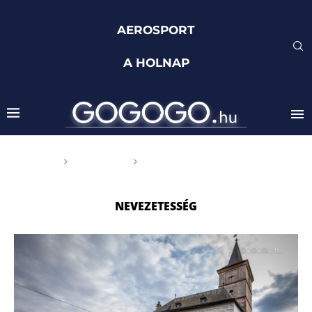
AEROSPORT
A HOLNAP
Főoldal
Címkék
Posts tagged with
"nevezetesség"
NEVEZETESSÉG