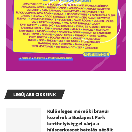
LEGÚJABB CIKKEINK
Különleges mérnöki bravúr
közelről: a Budapest Park
kerthelyiséggel várja a
hídszerkeszet betolás nézőit