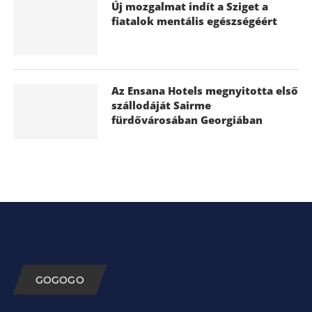
Új mozgalmat indít a Sziget a
fiatalok mentális egészségéért
Az Ensana Hotels megnyitotta első
szállodáját Sairme
fürdővárosában Georgiában
GOGOGO