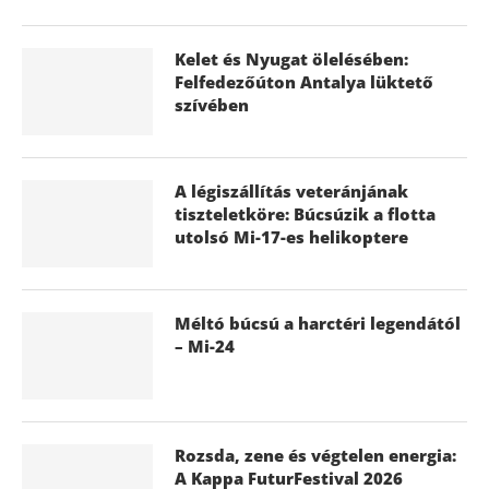
Kelet és Nyugat ölelésében:
Felfedezőúton Antalya lüktető
szívében
A légiszállítás veteránjának
tiszteletköre: Búcsúzik a flotta
utolsó Mi-17-es helikoptere
Méltó búcsú a harctéri legendától
– Mi-24
Rozsda, zene és végtelen energia:
A Kappa FuturFestival 2026