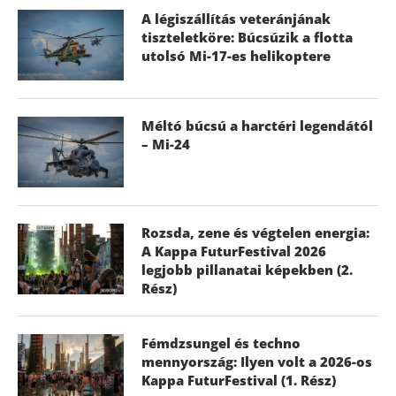
A légiszállítás veteránjának
tiszteletköre: Búcsúzik a flotta
utolsó Mi-17-es helikoptere
Méltó búcsú a harctéri legendától
– Mi-24
Rozsda, zene és végtelen energia:
A Kappa FuturFestival 2026
legjobb pillanatai képekben (2.
Rész)
Fémdzsungel és techno
mennyország: Ilyen volt a 2026-os
Kappa FuturFestival (1. Rész)