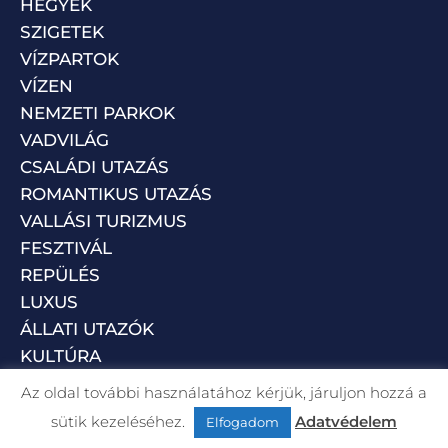
HEGYEK
SZIGETEK
VÍZPARTOK
VÍZEN
NEMZETI PARKOK
VADVILÁG
CSALÁDI UTAZÁS
ROMANTIKUS UTAZÁS
VALLÁSI TURIZMUS
FESZTIVÁL
REPÜLÉS
LUXUS
ÁLLATI UTAZÓK
KULTÚRA
Az oldal további használatához kérjük, járuljon hozzá a
sütik kezeléséhez.
Adatvédelem
Elfogadom