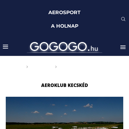
AEROSPORT
A HOLNAP
Főoldal
Címkék
Posts tagged with "Aeroklub
Kecskéd"
AEROKLUB KECSKÉD