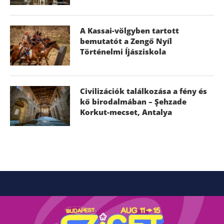
A Kassai-völgyben tartott
bemutatót a Zengő Nyíl
Történelmi Íjásziskola
Civilizációk találkozása a fény és
kő birodalmában – Şehzade
Korkut-mecset, Antalya