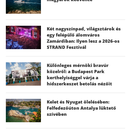
Két nagyszínpad, világsztárok és
egy felépülő álomváros
Zamárdiban: Ilyen lesz a 2026-os
STRAND Fesztivál
Különleges mérnöki bravúr
közelről: a Budapest Park
kerthelyiséggel várja a
hídszerkeszet betolás nézőit
Kelet és Nyugat ölelésében:
Felfedezőúton Antalya lüktető
szívében