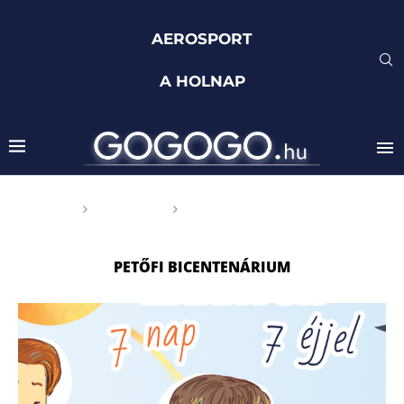
AEROSPORT
A HOLNAP
Főoldal
Címkék
Posts tagged with "Petőfi
bicentenárium"
PETŐFI BICENTENÁRIUM