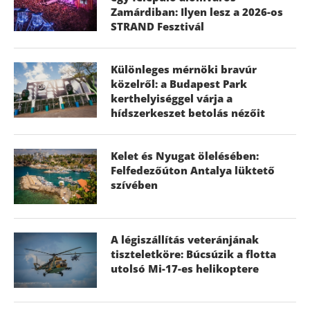
Zamárdiban: Ilyen lesz a 2026-os
STRAND Fesztivál
Különleges mérnöki bravúr
közelről: a Budapest Park
kerthelyiséggel várja a
hídszerkeszet betolás nézőit
Kelet és Nyugat ölelésében:
Felfedezőúton Antalya lüktető
szívében
A légiszállítás veteránjának
tiszteletköre: Búcsúzik a flotta
utolsó Mi-17-es helikoptere