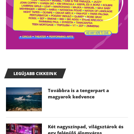
LEGÚJABB CIKKEINK
Továbbra is a tengerpart a
magyarok kedvence
Két nagyszínpad, világsztárok és
egy felépülő álomváros