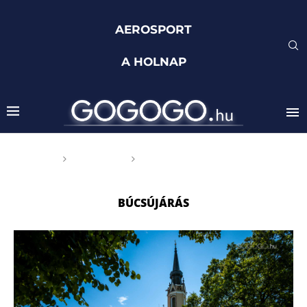
AEROSPORT
A HOLNAP
Főoldal
Címkék
Posts tagged with
"Búcsújárás"
BÚCSÚJÁRÁS