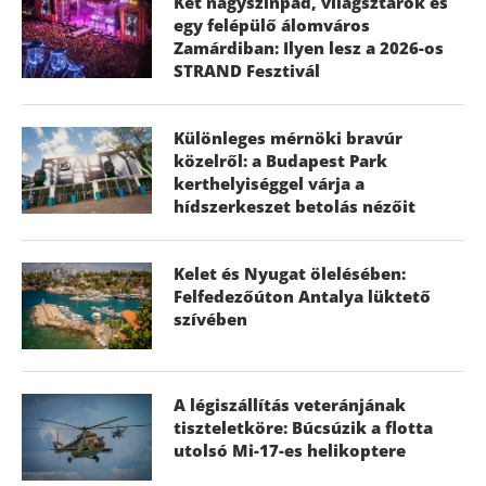
Két nagyszínpad, világsztárok és
egy felépülő álomváros
Zamárdiban: Ilyen lesz a 2026-os
STRAND Fesztivál
Különleges mérnöki bravúr
közelről: a Budapest Park
kerthelyiséggel várja a
hídszerkeszet betolás nézőit
Kelet és Nyugat ölelésében:
Felfedezőúton Antalya lüktető
szívében
A légiszállítás veteránjának
tiszteletköre: Búcsúzik a flotta
utolsó Mi-17-es helikoptere