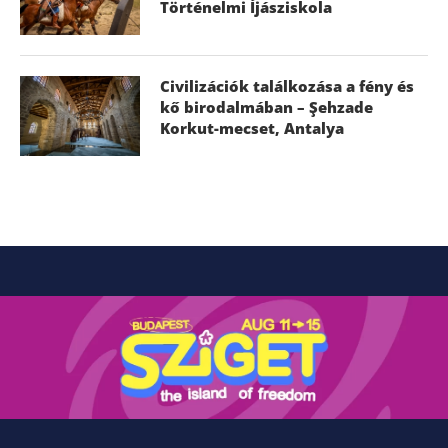
Történelmi Íjásziskola
Civilizációk találkozása a fény és
kő birodalmában – Şehzade
Korkut-mecset, Antalya