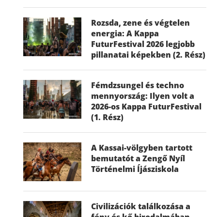
Rozsda, zene és végtelen
energia: A Kappa
FuturFestival 2026 legjobb
pillanatai képekben (2. Rész)
Fémdzsungel és techno
mennyország: Ilyen volt a
2026-os Kappa FuturFestival
(1. Rész)
A Kassai-völgyben tartott
bemutatót a Zengő Nyíl
Történelmi Íjásziskola
Civilizációk találkozása a
fény és kő birodalmában –