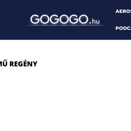
AERO
PODC
egény"
MŰ REGÉNY