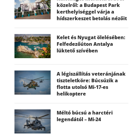
közelről: a Budapest Park
kerthelyiséggel várja a
hídszerkeszet betolás nézőit
Kelet és Nyugat ölelésében:
Felfedezőúton Antalya
lüktető szívében
A légiszállítás veteránjának
tiszteletköre: Búcsúzik a
flotta utolsó Mi-17-es
helikoptere
Méltó búcsú a harctéri
legendától – Mi-24