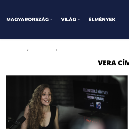
MAGYARORSZÁG
VILÁG
ÉLMÉNYEK
Főoldal
Címkék
Posts tagged with "Vera című r
VERA CÍ