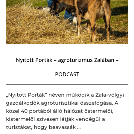
Nyitott Porták – agroturizmus Zalában –
PODCAST
„Nyitott Porták” néven működik a Zala-völgyi
gazdálkodók agroturisztikai összefogása. A
közel 40 portából álló hálózat őstermelői,
kistermelői szívesen látják vendégül a
turistákat, hogy beavassák …