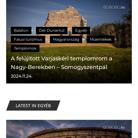
Balaton
Dél-Dunántúl
Egyéb
Falusi turizmus
Magyarország
Műemlékek
Templomok
A felújított Varjaskéri templomrom a
Nagy-Berekben – Somogyszentpál
2024.11.24.
LATEST IN EGYÉB