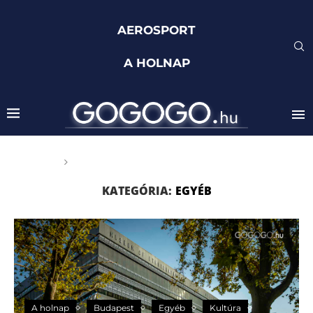
AEROSPORT
A HOLNAP
Főoldal
Egyéb
KATEGÓRIA:
EGYÉB
A holnap
Budapest
Egyéb
Kultúra