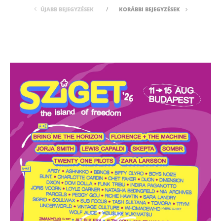
ÚJABB BEJEGYZÉSEK
KORÁBBI BEJEGYZÉSEK