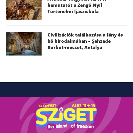
bemutatót a Zengő Nyíl
Történelmi Íjásziskola
Civilizációk találkozása a fény és
kő birodalmában – Şehzade
Korkut-mecset, Antalya