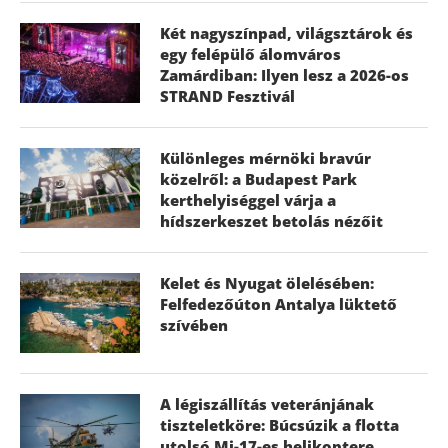
Két nagyszínpad, világsztárok és
egy felépülő álomváros
Zamárdiban: Ilyen lesz a 2026-os
STRAND Fesztivál
Különleges mérnöki bravúr
közelről: a Budapest Park
kerthelyiséggel várja a
hídszerkeszet betolás nézőit
Kelet és Nyugat ölelésében:
Felfedezőúton Antalya lüktető
szívében
A légiszállítás veteránjának
tiszteletköre: Búcsúzik a flotta
utolsó Mi-17-es helikoptere