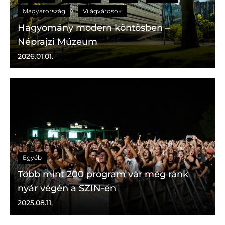
Magyarország
Világvárosok
Hagyomány modern köntösben –
Néprajzi Múzeum
2026.01.01.
Egyéb
Több mint 200 program vár még ránk
nyár végén a SZIN-en
2025.08.11.