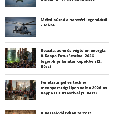
Méltó búcsú a harctéri legendától
– Mi-24
Rozsda, zene és végtelen energia:
A Kappa FuturFestival 2026
legjobb pillanatai képekben (2.
Rész)
Fémdzsungel és techno
mennyország: Ilyen volt a 2026-os
Kappa FuturFestival (1. Rész)
A Kassai-völgyben tartott