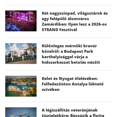
Két nagyszínpad, világsztárok és
egy felépülő álomváros
Zamárdiban: Ilyen lesz a 2026-os
STRAND Fesztivál
Különleges mérnöki bravúr
közelről: a Budapest Park
kerthelyiséggel várja a
hídszerkeszet betolás nézőit
Kelet és Nyugat ölelésében:
Felfedezőúton Antalya lüktető
szívében
A légiszállítás veteránjának
tiszteletköre: Búcsúzik a flotta