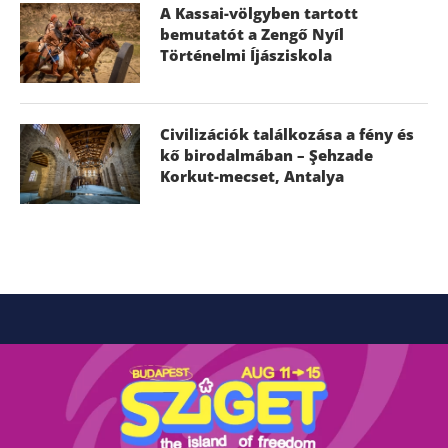
A Kassai-völgyben tartott
bemutatót a Zengő Nyíl
Történelmi Íjásziskola
Civilizációk találkozása a fény és
kő birodalmában – Şehzade
Korkut-mecset, Antalya