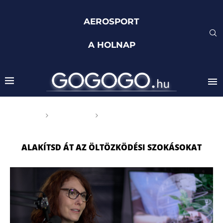
AEROSPORT
A HOLNAP
Főoldal
Címkék
Posts tagged with "alakítsd
át az öltözködési szokásokat"
ALAKÍTSD ÁT AZ ÖLTÖZKÖDÉSI SZOKÁSOKAT