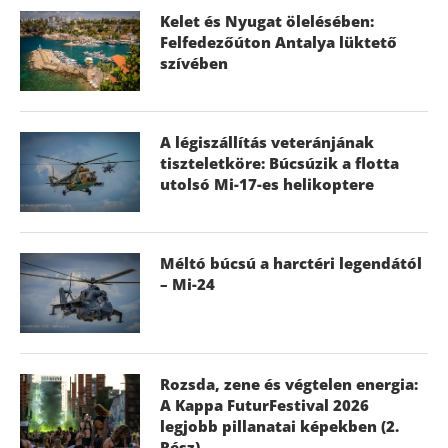
Kelet és Nyugat ölelésében:
Felfedezőúton Antalya lüktető
szívében
A légiszállítás veteránjának
tiszteletköre: Búcsúzik a flotta
utolsó Mi-17-es helikoptere
Méltó búcsú a harctéri legendától
– Mi-24
Rozsda, zene és végtelen energia:
A Kappa FuturFestival 2026
legjobb pillanatai képekben (2.
Rész)