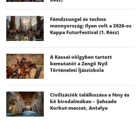
Fémdzsungel és techno
mennyország: Ilyen volt a 2026-os
Kappa FuturFestival (1. Rész)
A Kassai-völgyben tartott
bemutatót a Zengő Nyíl
Történelmi Íjásziskola
Civilizációk találkozása a fény és
kő birodalmában – Şehzade
Korkut-mecset, Antalya