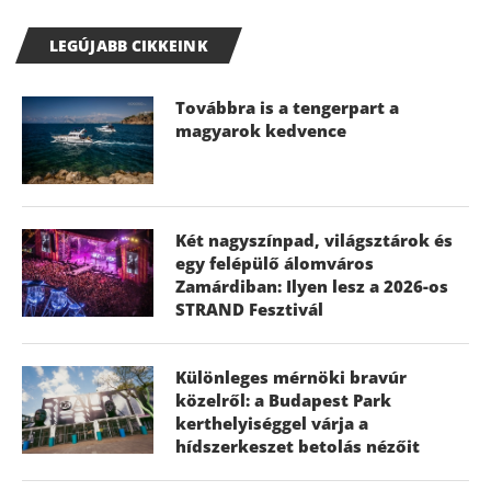
LEGÚJABB CIKKEINK
Továbbra is a tengerpart a
magyarok kedvence
Két nagyszínpad, világsztárok és
egy felépülő álomváros
Zamárdiban: Ilyen lesz a 2026-os
STRAND Fesztivál
Különleges mérnöki bravúr
közelről: a Budapest Park
kerthelyiséggel várja a
hídszerkeszet betolás nézőit