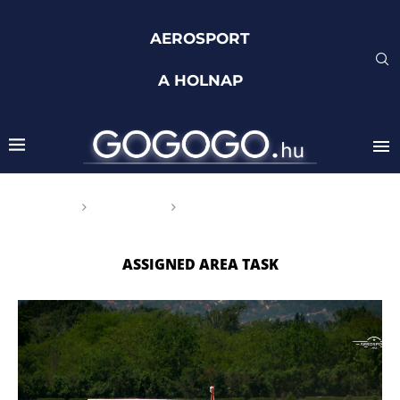
AEROSPORT
A HOLNAP
Főoldal
Címkék
Posts tagged with "Assigned
Area Task"
ASSIGNED AREA TASK