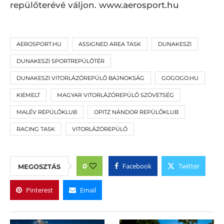
repülőterévé váljon. www.aerosport.hu
AEROSPORT.HU
ASSIGNED AREA TASK
DUNAKESZI
DUNAKESZI SPORTREPÜLŐTÉR
DUNAKESZI VITORLÁZÓREPÜLŐ BAJNOKSÁG
GOGOGO.HU
KIEMELT
MAGYAR VITORLÁZÓREPÜLŐ SZÖVETSÉG
MALÉV REPÜLŐKLUB
OPITZ NÁNDOR REPÜLŐKLUB
RACING TASK
VITORLÁZÓREPÜLŐ
Facebook
Twitter
0
MEGOSZTÁS
Pinterest
Email