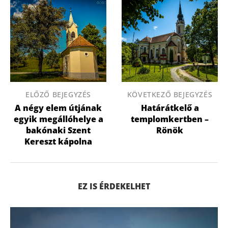
ELŐZŐ BEJEGYZÉS
KÖVETKEZŐ BEJEGYZÉS
A négy elem útjának
Határátkelő a
egyik megállóhelye a
templomkertben –
bakónaki Szent
Rönök
Kereszt kápolna
EZ IS ÉRDEKELHET