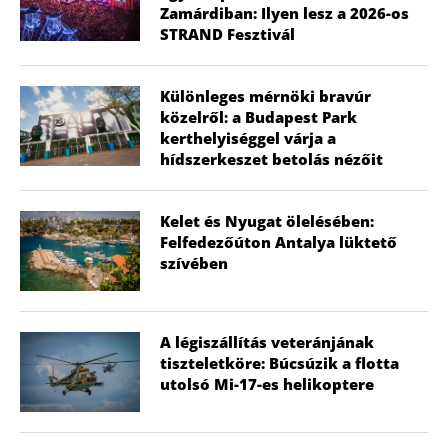
Zamárdiban: Ilyen lesz a 2026-os
STRAND Fesztivál
Különleges mérnöki bravúr
közelről: a Budapest Park
kerthelyiséggel várja a
hídszerkeszet betolás nézőit
Kelet és Nyugat ölelésében:
Felfedezőúton Antalya lüktető
szívében
A légiszállítás veteránjának
tiszteletköre: Búcsúzik a flotta
utolsó Mi-17-es helikoptere