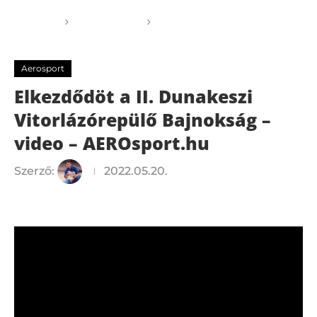
Főoldal
Aerosport
Elkezdődöt a II. Dunakeszi
Vitorlázórepülő Bajnokság – video – AEROsport.hu
Aerosport
Elkezdődöt a II. Dunakeszi
Vitorlázórepülő Bajnokság –
video – AEROsport.hu
Szerző:
2022.05.20.