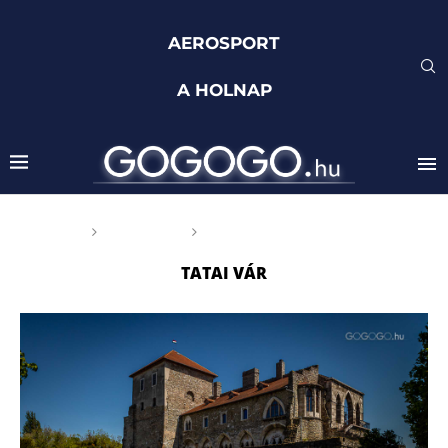
AEROSPORT
A HOLNAP
Főoldal
Címkék
Posts tagged with "Tatai vár"
TATAI VÁR