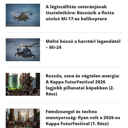
A légiszállítás veteránjának
tiszteletköre: Búcsúzik a flotta
utolsó Mi-17-es helikoptere
Méltó búcsú a harctéri legendától
– Mi-24
Rozsda, zene és végtelen energia:
A Kappa FuturFestival 2026
legjobb pillanatai képekben (2.
Rész)
Fémdzsungel és techno
mennyország: Ilyen volt a 2026-os
Kappa FuturFestival (1. Rész)