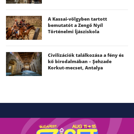
A Kassai-völgyben tartott
bemutatót a Zengő Nyíl
Történelmi Íjásziskola
Civilizációk találkozása a fény és
kő birodalmában – Şehzade
Korkut-mecset, Antalya