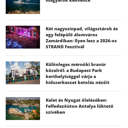
Két nagyszínpad, világsztárok és
egy felépülő álomváros
Zamárdiban: Ilyen lesz a 2026-os
STRAND Fesztivál
Különleges mérnöki bravúr
közelről: a Budapest Park
kerthelyiséggel várja a
hídszerkeszet betolás nézőit
Kelet és Nyugat ölelésében:
Felfedezőúton Antalya lüktető
szívében