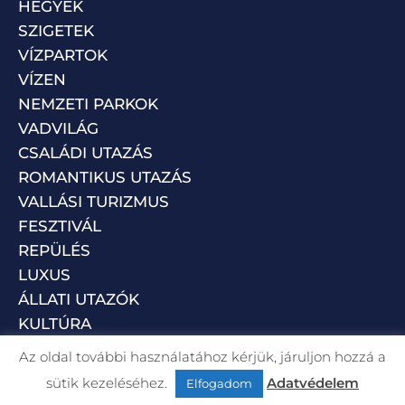
HEGYEK
SZIGETEK
VÍZPARTOK
VÍZEN
NEMZETI PARKOK
VADVILÁG
CSALÁDI UTAZÁS
ROMANTIKUS UTAZÁS
VALLÁSI TURIZMUS
FESZTIVÁL
REPÜLÉS
LUXUS
ÁLLATI UTAZÓK
KULTÚRA
Az oldal további használatához kérjük, járuljon hozzá a
sütik kezeléséhez.
Adatvédelem
Elfogadom