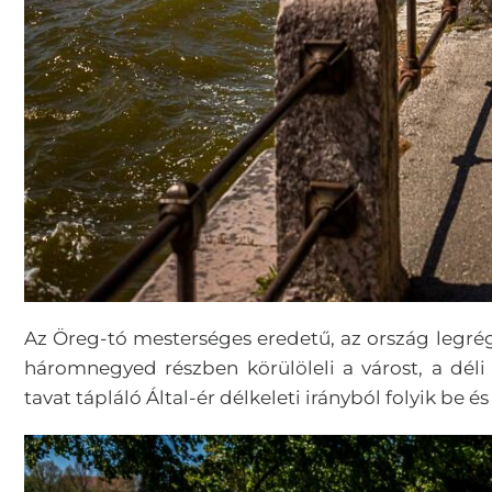
Az Öreg-tó mesterséges eredetű, az ország legrég
háromnegyed részben körülöleli a várost, a déli 
tavat tápláló Által-ér délkeleti irányból folyik be é