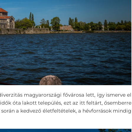
diverzitás magyarországi fővárosa lett, így ismerve el
dők óta lakott település, ezt az itt feltárt, ősemberre
k során a kedvező életfeltételek, a hévforrások mindig