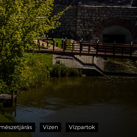
mészetjárás
Vízen
Vízpartok