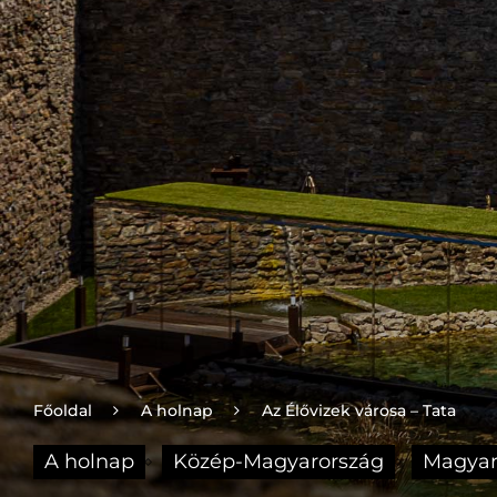
Főoldal
A holnap
Az Élővizek városa – Tata
A holnap
Közép-Magyarország
Magyar