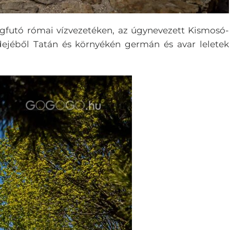
igfutó római vízvezetéken, az úgynevezett Kismosó-
 idejéből Tatán és környékén germán és avar leletek