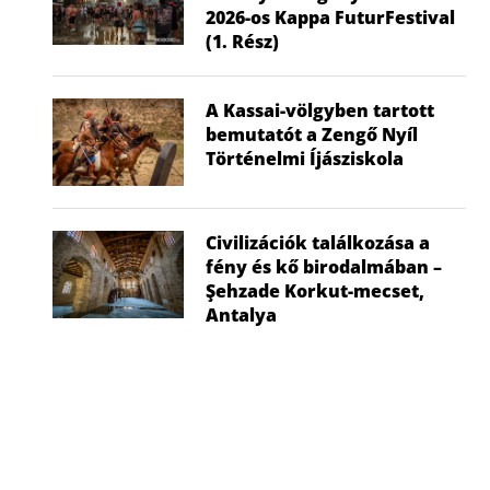
2026-os Kappa FuturFestival
(1. Rész)
A Kassai-völgyben tartott
bemutatót a Zengő Nyíl
Történelmi Íjásziskola
Civilizációk találkozása a
fény és kő birodalmában –
Şehzade Korkut-mecset,
Antalya