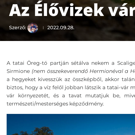
Az Élővizek vá
Szerző:
2022.09.28.
A tatai Öreg-tó partján sétálva nekem a Scalig
Sirmione
(nem összekeverendő Hermionéval a H
a hegyeket kivesszük az összképből, akkor talá
biztos, hogy a víz felől jobban látszik a tatai-vár
vár környezetét, és a tavat mutatjuk be, mive
természeti/mesterséges képződmény.