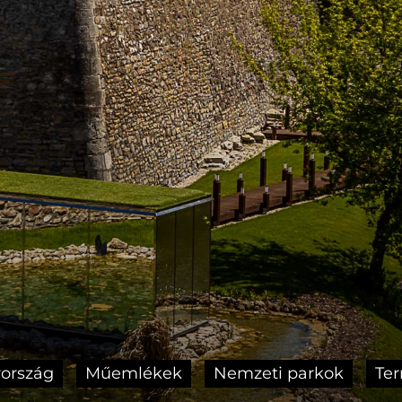
ország
Műemlékek
Nemzeti parkok
Ter