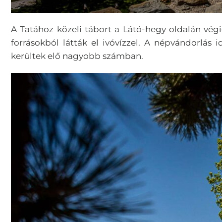
A Tatához közeli tábort a Látó-hegy oldalán vég
forrásokból látták el ivóvízzel. A népvándorlás
kerültek elő nagyobb számban.