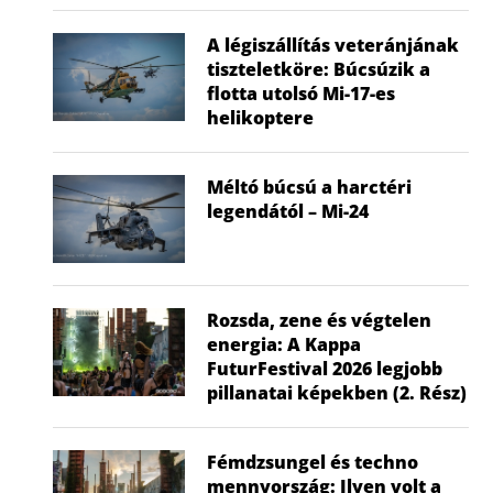
A légiszállítás veteránjának
tiszteletköre: Búcsúzik a
flotta utolsó Mi-17-es
helikoptere
Méltó búcsú a harctéri
legendától – Mi-24
Rozsda, zene és végtelen
energia: A Kappa
FuturFestival 2026 legjobb
pillanatai képekben (2. Rész)
Fémdzsungel és techno
mennyország: Ilyen volt a