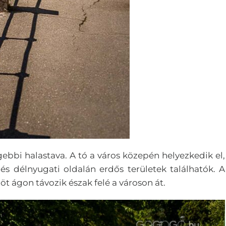
ebbi halastava. A tó a város közepén helyezkedik el,
és délnyugati oldalán erdős területek találhatók. A
s öt ágon távozik észak felé a városon át.