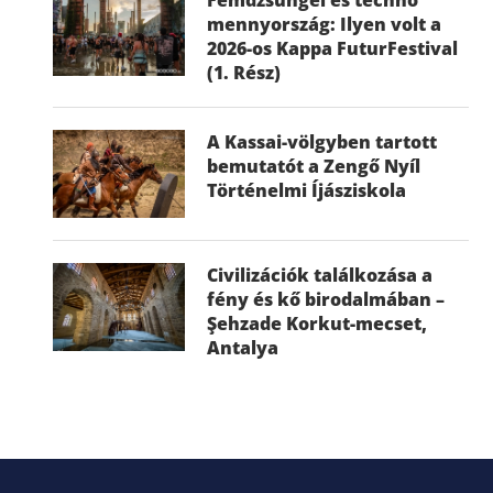
mennyország: Ilyen volt a
2026-os Kappa FuturFestival
(1. Rész)
A Kassai-völgyben tartott
bemutatót a Zengő Nyíl
Történelmi Íjásziskola
Civilizációk találkozása a
fény és kő birodalmában –
Şehzade Korkut-mecset,
Antalya