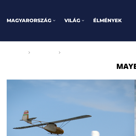
MAGYARORSZÁG
VILÁG
ÉLMÉNYEK
Főoldal
Címkék
Posts tagged with "Mayer Béla"
MAYE