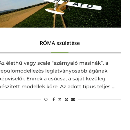
RÓMA születése
Az élethű vagy scale “szárnyaló masinák”, a
repülőmodellezés leglátványosabb ágának
képviselői. Ennek a csúcsa, a saját kezüleg
készített modellek köre. Az adott típus teljes …