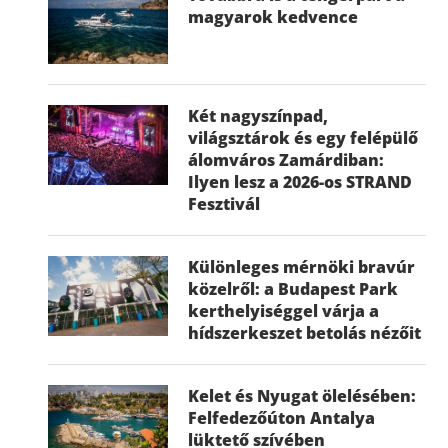
magyarok kedvence
Két nagyszínpad,
világsztárok és egy felépülő
álomváros Zamárdiban:
Ilyen lesz a 2026-os STRAND
Fesztivál
Különleges mérnöki bravúr
közelről: a Budapest Park
kerthelyiséggel várja a
hídszerkeszet betolás nézőit
Kelet és Nyugat ölelésében:
Felfedezőúton Antalya
lüktető szívében