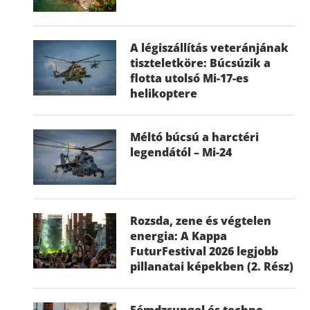
A légiszállítás veteránjának
tiszteletköre: Búcsúzik a
flotta utolsó Mi-17-es
helikoptere
Méltó búcsú a harctéri
legendától – Mi-24
Rozsda, zene és végtelen
energia: A Kappa
FuturFestival 2026 legjobb
pillanatai képekben (2. Rész)
Fémdzsungel és techno