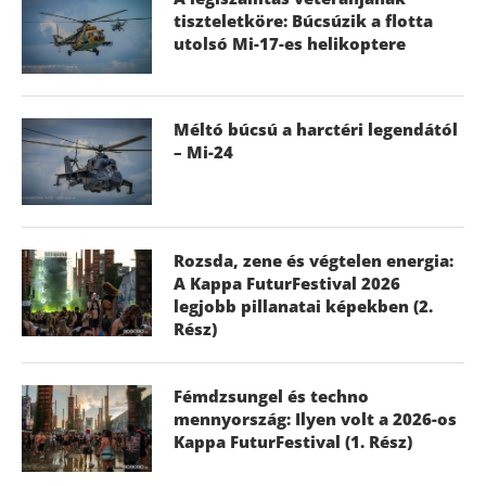
tiszteletköre: Búcsúzik a flotta
utolsó Mi-17-es helikoptere
Méltó búcsú a harctéri legendától
– Mi-24
Rozsda, zene és végtelen energia:
A Kappa FuturFestival 2026
legjobb pillanatai képekben (2.
Rész)
Fémdzsungel és techno
mennyország: Ilyen volt a 2026-os
Kappa FuturFestival (1. Rész)