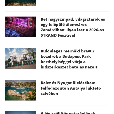
Két nagyszínpad, világsztárok és
egy felépülő álomváros
Zamárdiban: Ilyen lesz a 2026-os
STRAND Fesztivál
Különleges mérnöki bravúr
közelről: a Budapest Park
kerthelyiséggel várja a
hídszerkeszet betolás nézőit
Kelet és Nyugat ölelésében:
Felfedezőúton Antalya lüktető
szívében
A légiszállítás veteránjának