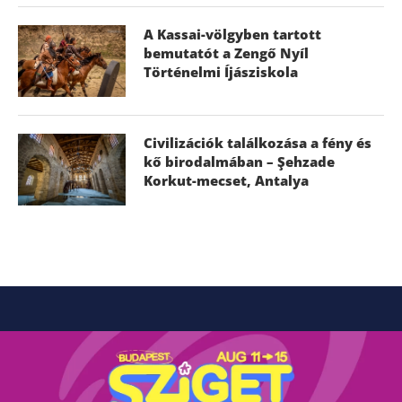
A Kassai-völgyben tartott
bemutatót a Zengő Nyíl
Történelmi Íjásziskola
Civilizációk találkozása a fény és
kő birodalmában – Şehzade
Korkut-mecset, Antalya