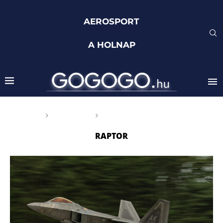
AEROSPORT
A HOLNAP
Főoldal
Címkék
Posts tagged with "raptor"
RAPTOR