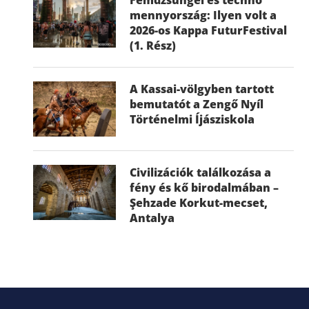
mennyország: Ilyen volt a
2026-os Kappa FuturFestival
(1. Rész)
A Kassai-völgyben tartott
bemutatót a Zengő Nyíl
Történelmi Íjásziskola
Civilizációk találkozása a
fény és kő birodalmában –
Şehzade Korkut-mecset,
Antalya