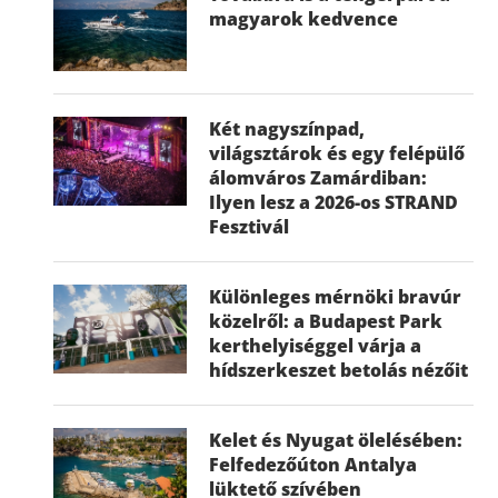
magyarok kedvence
Két nagyszínpad,
világsztárok és egy felépülő
álomváros Zamárdiban:
Ilyen lesz a 2026-os STRAND
Fesztivál
Különleges mérnöki bravúr
közelről: a Budapest Park
kerthelyiséggel várja a
hídszerkeszet betolás nézőit
Kelet és Nyugat ölelésében:
Felfedezőúton Antalya
lüktető szívében