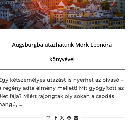
Augsburgba utazhatunk Mörk Leonóra
könyvével
Egy kétszemélyes utazást is nyerhet az olvasó –
a regény adta élmény mellett! Mit gyógyított az
élet fája? Miért rajongtak oly sokan a csodás
hangú, …