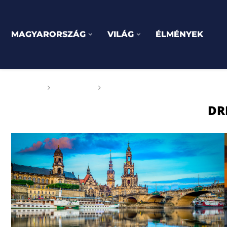
MAGYARORSZÁG
VILÁG
ÉLMÉNYEK
Főoldal
Címkék
Posts tagged with "drezda"
DR