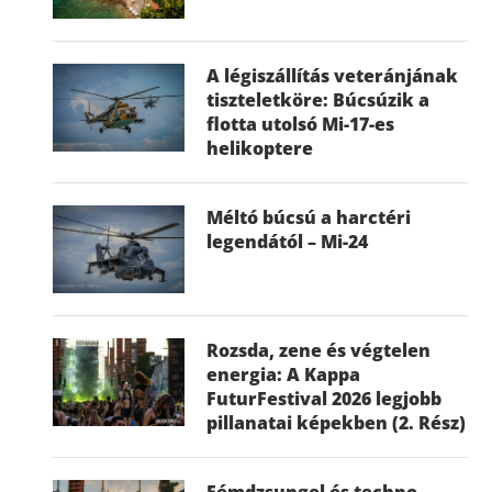
A légiszállítás veteránjának
tiszteletköre: Búcsúzik a
flotta utolsó Mi-17-es
helikoptere
Méltó búcsú a harctéri
legendától – Mi-24
Rozsda, zene és végtelen
energia: A Kappa
FuturFestival 2026 legjobb
pillanatai képekben (2. Rész)
Fémdzsungel és techno