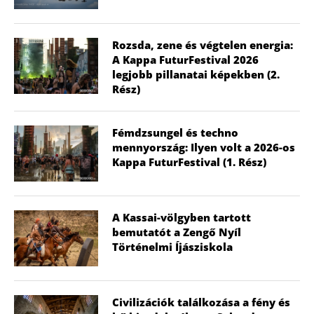
Rozsda, zene és végtelen energia:
A Kappa FuturFestival 2026
legjobb pillanatai képekben (2.
Rész)
Fémdzsungel és techno
mennyország: Ilyen volt a 2026-os
Kappa FuturFestival (1. Rész)
A Kassai-völgyben tartott
bemutatót a Zengő Nyíl
Történelmi Íjásziskola
Civilizációk találkozása a fény és