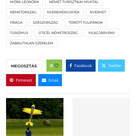
MÖRK LEONÓRA
NÉMET TURISZTIKAI HIVATAL
NÉMETORSZÁG
NYEREMÉNYJÁTÉK
NYERHET
PRÁGA
SZÁSZORSZÁG
TÖRÖTT TULIPÁNOK
TÚRIZMUS
ÚTICÉL NÉMETROSZÁG
VILÁGJÁRVÁNY
ZABÁLYTALAN SZERELEM
Facebook
Twitter
0
MEGOSZTÁS
Pinterest
Email