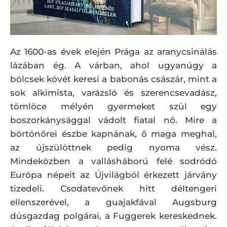
Az 1600-as évek elején Prága az aranycsinálás
lázában ég. A várban, ahol ugyanúgy a
bölcsek kövét keresi a babonás császár, mint a
sok alkimista, varázsló és szerencsevadász,
tömlöce mélyén gyermeket szül egy
boszorkánysággal vádolt fiatal nő. Mire a
börtönőrei észbe kapnának, ő maga meghal,
az újszülöttnek pedig nyoma vész.
Mindeközben a vallásháború felé sodródó
Európa népeit az Újvilágból érkezett járvány
tizedeli. Csodatevőnek hitt déltengeri
ellenszerével, a guajakfával Augsburg
dúsgazdag polgárai, a Fuggerek kereskednek.