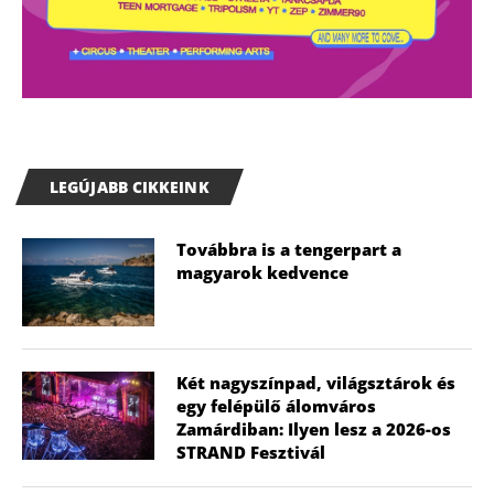
LEGÚJABB CIKKEINK
Továbbra is a tengerpart a
magyarok kedvence
Két nagyszínpad, világsztárok és
egy felépülő álomváros
Zamárdiban: Ilyen lesz a 2026-os
STRAND Fesztivál