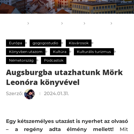
Főoldal
GOGOGO
Világ
Európa
Augsburgba utazhatunk Mörk Leonóra könyvével
Európa
gogogostudio
Kisvárosok
Könyvben utazom
Kultúra
Kulturális turizmus
Németország
Podcastok
Augsburgba utazhatunk Mörk
Leonóra könyvével
Szerző:
2024.01.31.
Egy kétszemélyes utazást is nyerhet az olvasó
– a regény adta élmény mellett!
Mit