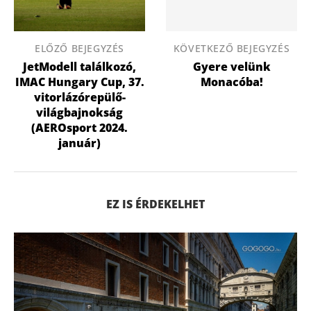
ELŐZŐ BEJEGYZÉS
KÖVETKEZŐ BEJEGYZÉS
JetModell találkozó,
Gyere velünk
IMAC Hungary Cup, 37.
Monacóba!
vitorlázórepülő-
világbajnokság
(AEROsport 2024.
január)
EZ IS ÉRDEKELHET