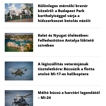
Különleges mérnöki bravúr
közelről: a Budapest Park
kerthelyiséggel várja a
hídszerkeszet betolás nézőit
Kelet és Nyugat ölelésében:
Felfedezőúton Antalya lüktető
szívében
A légiszállítás veteránjának
tiszteletköre: Búcsúzik a flotta
utolsó Mi-17-es helikoptere
Méltó búcsú a harctéri legendától
– Mi-24