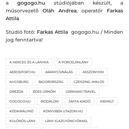
a
gogogo.hu
stúdiójában készült, a
műsorvezető
Oláh Andrea
, operatőr
Farkas
Attila
Stúdió fotó:
Farkas Attila
gogogo.hu / Minden
jog fenntartva!
A HERCEG ÉS A LÁNYKA
A PORCELÁNLÁNY
AEROSPORT.HU
ARANYCSINÁLÁS
ASSZONYOM
AUGSBURG
BAJORORSZÁG
CZEISZING MIKLÓS
DREZDA
ÉDES ÚRNŐM
GERMANY.TRAVEL
GOGOGO.HU
IRODALOM
JAFFA KIADÓ
KIEMELT
KÖDKIRÁLYNŐ
KÖNYVBEN UTAZOM.HU
KÜLÖNÖS LÁNY
LÁNY IGAZGYÖNGYÖKKEL