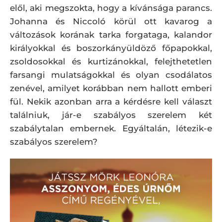
elől, aki megszokta, hogy a kívánsága parancs.
Johanna és Niccoló körül ott kavarog a
változások korának tarka forgataga, kalandor
királyokkal és boszorkányüldöző főpapokkal,
zsoldosokkal és kurtizánokkal, felejthetetlen
farsangi mulatságokkal és olyan csodálatos
zenével, amilyet korábban nem hallott emberi
fül. Nekik azonban arra a kérdésre kell választ
találniuk, jár-e szabályos szerelem két
szabálytalan embernek. Egyáltalán, létezik-e
szabályos szerelem?