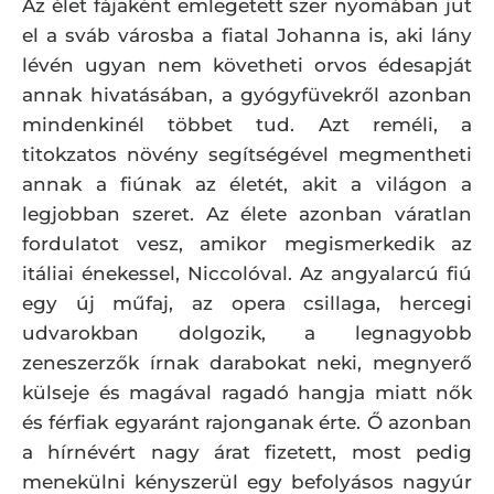
Az élet fájaként emlegetett szer nyomában jut
el a sváb városba a fiatal Johanna is, aki lány
lévén ugyan nem követheti orvos édesapját
annak hivatásában, a gyógyfüvekről azonban
mindenkinél többet tud. Azt reméli, a
titokzatos növény segítségével megmentheti
annak a fiúnak az életét, akit a világon a
legjobban szeret. Az élete azonban váratlan
fordulatot vesz, amikor megismerkedik az
itáliai énekessel, Niccolóval. Az angyalarcú fiú
egy új műfaj, az opera csillaga, hercegi
udvarokban dolgozik, a legnagyobb
zeneszerzők írnak darabokat neki, megnyerő
külseje és magával ragadó hangja miatt nők
és férfiak egyaránt rajonganak érte. Ő azonban
a hírnévért nagy árat fizetett, most pedig
menekülni kényszerül egy befolyásos nagyúr