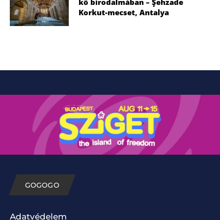
kő birodalmában – Şehzade
Korkut-mecset, Antalya
GOGOGO
Adatvédelem