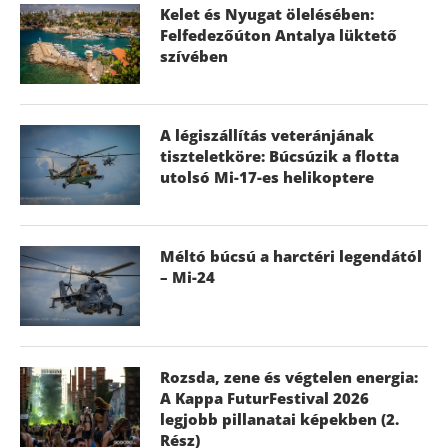
Kelet és Nyugat ölelésében:
Felfedezőúton Antalya lüktető
szívében
A légiszállítás veteránjának
tiszteletköre: Búcsúzik a flotta
utolsó Mi-17-es helikoptere
Méltó búcsú a harctéri legendától
– Mi-24
Rozsda, zene és végtelen energia:
A Kappa FuturFestival 2026
legjobb pillanatai képekben (2.
Rész)