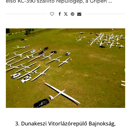
első KC-390 szállító repülőgép, a Gripen …
3. Dunakeszi Vitorlázórepülő Bajnokság,