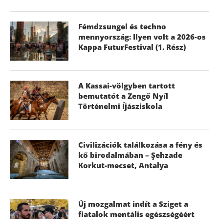
Fémdzsungel és techno
mennyország: Ilyen volt a 2026-os
Kappa FuturFestival (1. Rész)
A Kassai-völgyben tartott
bemutatót a Zengő Nyíl
Történelmi Íjásziskola
Civilizációk találkozása a fény és
kő birodalmában – Şehzade
Korkut-mecset, Antalya
Új mozgalmat indít a Sziget a
fiatalok mentális egészségéért