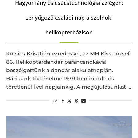
Hagyomány és csúcstechnológia az égen:
Lenyűgöző családi nap a szolnoki
helikopterbázison
Kovács Krisztián ezredessel, az MH Kiss József
86. Helikopterdandár parancsnokával
beszélgettünk a dandár alakulatnapján.
Bázisunk történelme 1939-ben indult, és
töretlenül ível napjainkig. A megújulásunkat …