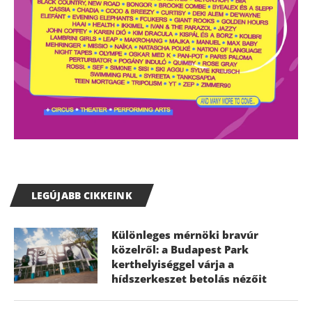
LEGÚJABB CIKKEINK
Különleges mérnöki bravúr
közelről: a Budapest Park
kerthelyiséggel várja a
hídszerkeszet betolás nézőit