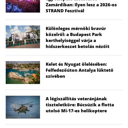
Zamárdiban: Ilyen lesz a 2026-os
STRAND Fesztivál
Különleges mérnöki bravúr
közelről: a Budapest Park
kerthelyiséggel várja a
hídszerkeszet betolás nézőit
Kelet és Nyugat ölelésében:
Felfedezőúton Antalya lüktető
szívében
A légiszállítás veteránjának
tiszteletköre: Búcsúzik a flotta
utolsó Mi-17-es helikoptere