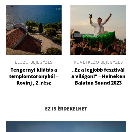
ELŐZŐ BEJEGYZÉS
KÖVETKEZŐ BEJEGYZÉS
Tengernyi kilátás a
„Ez a legjobb fesztivál
templomtoronyból –
a világon!” – Heineken
Rovinj , 2. rész
Balaton Sound 2023
EZ IS ÉRDEKELHET