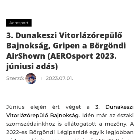
Vitorlázórepülő Bajnokság, Gripen a Börgöndi AirShown
(AEROsport 2023. júniusi adás)
Aerosport
3. Dunakeszi Vitorlázórepülő
Bajnokság, Gripen a Börgöndi
AirShown (AEROsport 2023.
júniusi adás)
Szerző:
2023.07.01.
Június elején ért véget a
3. Dunakeszi
Vitorlázórepülő Bajnokság
. Idén már az északi
szomszédainkhoz is ellátogatott a mezőny. A
2022-es Börgöndi Légiparádé egyik legjobban