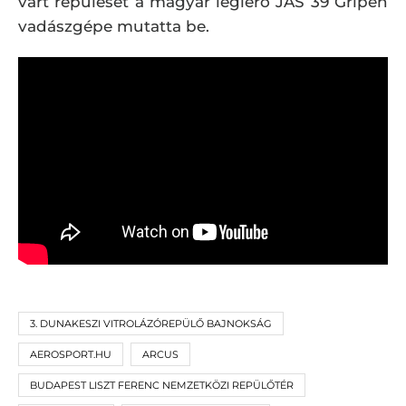
várt repülését a magyar légierő JAS 39 Gripen
vadászgépe mutatta be.
3. DUNAKESZI VITROLÁZÓREPÜLŐ BAJNOKSÁG
AEROSPORT.HU
ARCUS
BUDAPEST LISZT FERENC NEMZETKÖZI REPÜLŐTÉR