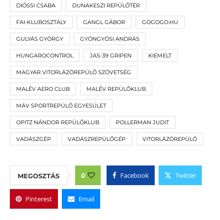
DIÓSSI CSABA
DUNAKESZI REPÜLŐTÉR
FAI-KLUBOSZTÁLY
GANGL GÁBOR
GOGOGO.HU
GULYÁS GYÖRGY
GYÖNGYÖSI ANDRÁS
HUNGAROCONTROL
JAS-39 GRIPEN
KIEMELT
MAGYAR VITORLÁZÓREPÜLŐ SZÖVETSÉG
MALÉV AERO CLUB
MALÉV REPÜLŐKLUB
MÁV SPORTREPÜLŐ EGYESÜLET
OPITZ NÁNDOR REPÜLŐKLUB
POLLERMAN JUDIT
VADÁSZGÉP
VADÁSZREPÜLŐGÉP
VITORLÁZÓREPÜLŐ
Facebook
Twitter
0
MEGOSZTÁS
Pinterest
Email