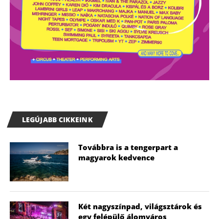
LEGÚJABB CIKKEINK
Továbbra is a tengerpart a
magyarok kedvence
Két nagyszínpad, világsztárok és
egy felépülő álomváros