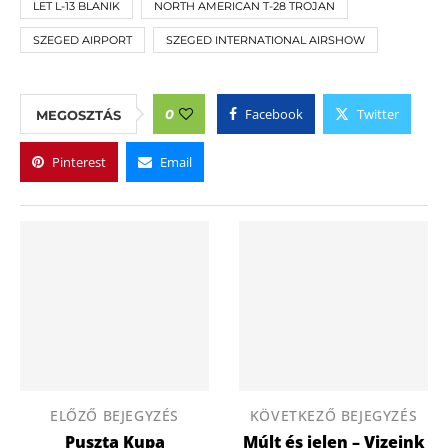
LET L-13 BLANIK
NORTH AMERICAN T-28 TROJAN
SZEGED AIRPORT
SZEGED INTERNATIONAL AIRSHOW
Facebook
Twitter
0
MEGOSZTÁS
Pinterest
Email
ELŐZŐ BEJEGYZÉS
KÖVETKEZŐ BEJEGYZÉS
Puszta Kupa
Múlt és jelen – Vizeink