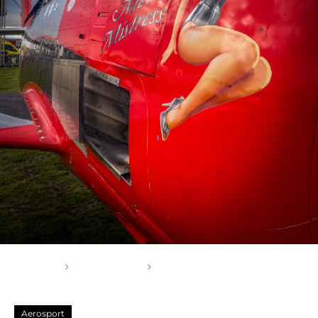
Főoldal
Aerosport
Szeged International
Airshow 2022 – AEROsport – képgaléria
Aerosport