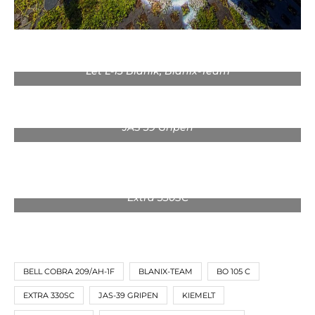
Let L-13 Blanik, Blanix-Team
JAS 39 Gripen
Extra 330SC
BELL COBRA 209/AH-1F
BLANIX-TEAM
BO 105 C
EXTRA 330SC
JAS-39 GRIPEN
KIEMELT