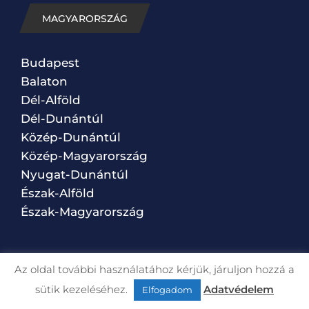
MAGYARORSZÁG
Budapest
Balaton
Dél-Alföld
Dél-Dunántúl
Közép-Dunántúl
Közép-Magyarország
Nyugat-Dunántúl
Észak-Alföld
Észak-Magyarország
Az oldal további használatához kérjük, járuljon hozzá a
VILÁG
sütik kezeléséhez.
Adatvédelem
Elfogadom