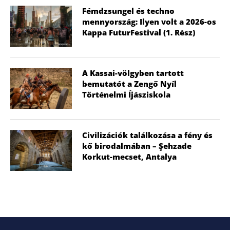
Fémdzsungel és techno
mennyország: Ilyen volt a 2026-os
Kappa FuturFestival (1. Rész)
A Kassai-völgyben tartott
bemutatót a Zengő Nyíl
Történelmi Íjásziskola
Civilizációk találkozása a fény és
kő birodalmában – Şehzade
Korkut-mecset, Antalya