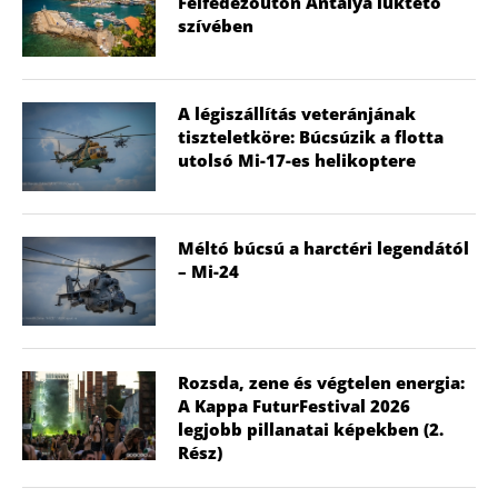
Felfedezőúton Antalya lüktető
szívében
A légiszállítás veteránjának
tiszteletköre: Búcsúzik a flotta
utolsó Mi-17-es helikoptere
Méltó búcsú a harctéri legendától
– Mi-24
Rozsda, zene és végtelen energia:
A Kappa FuturFestival 2026
legjobb pillanatai képekben (2.
Rész)