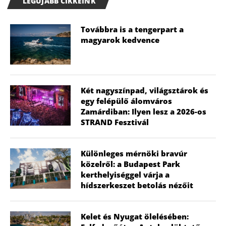
LEGÚJABB CIKKEINK
Továbbra is a tengerpart a
magyarok kedvence
Két nagyszínpad, világsztárok és
egy felépülő álomváros
Zamárdiban: Ilyen lesz a 2026-os
STRAND Fesztivál
Különleges mérnöki bravúr
közelről: a Budapest Park
kerthelyiséggel várja a
hídszerkeszet betolás nézőit
Kelet és Nyugat ölelésében: