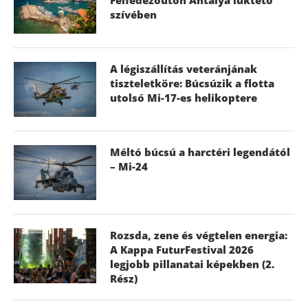
szívében
A légiszállítás veteránjának
tiszteletköre: Búcsúzik a flotta
utolsó Mi-17-es helikoptere
Méltó búcsú a harctéri legendától
– Mi-24
Rozsda, zene és végtelen energia:
A Kappa FuturFestival 2026
legjobb pillanatai képekben (2.
Rész)