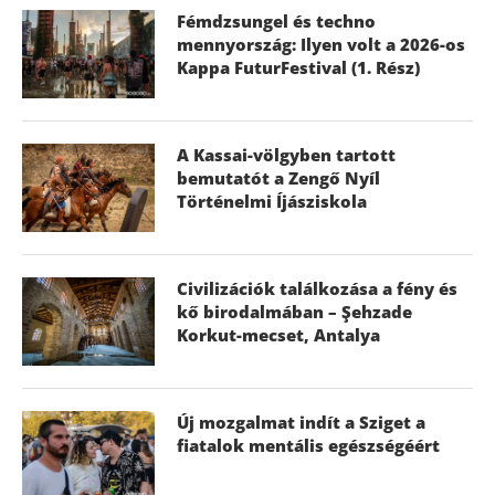
Fémdzsungel és techno
mennyország: Ilyen volt a 2026-os
Kappa FuturFestival (1. Rész)
A Kassai-völgyben tartott
bemutatót a Zengő Nyíl
Történelmi Íjásziskola
Civilizációk találkozása a fény és
kő birodalmában – Şehzade
Korkut-mecset, Antalya
Új mozgalmat indít a Sziget a
fiatalok mentális egészségéért