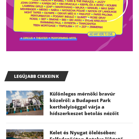
LEGÚJABB CIKKEINK
Különleges mérnöki bravúr
közelről: a Budapest Park
kerthelyiséggel várja a
hídszerkeszet betolás nézőit
Kelet és Nyugat ölelésében:
Felfedezőúton Antalya lüktető