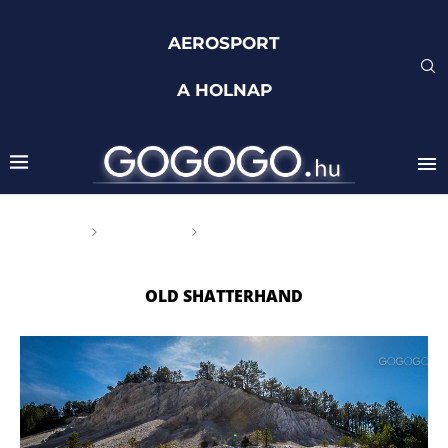
AEROSPORT
A HOLNAP
Főoldal
Címkék
Posts tagged with "Old
Shatterhand"
OLD SHATTERHAND