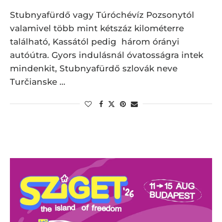
Stubnyafürdő vagy Túróchévíz Pozsonytól
valamivel több mint kétszáz kilométerre
található, Kassától pedig három órányi
autóútra. Gyors indulásnál óvatosságra intek
mindenkit, Stubnyafürdő szlovák neve
Turčianske …