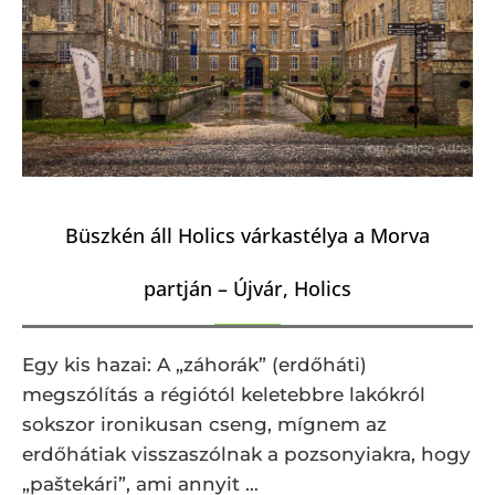
Büszkén áll Holics várkastélya a Morva
partján – Újvár, Holics
Egy kis hazai: A „záhorák” (erdőháti)
megszólítás a régiótól keletebbre lakókról
sokszor ironikusan cseng, mígnem az
erdőhátiak visszaszólnak a pozsonyiakra, hogy
„paštekári”, ami annyit …