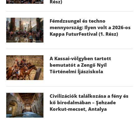
Rész)
Fémdzsungel és techno
mennyország: Ilyen volt a 2026-os
Kappa FuturFestival (1. Rész)
A Kassai-völgyben tartott
bemutatót a Zengő Nyíl
Történelmi Íjásziskola
Civilizációk találkozása a fény és
kő birodalmában – Şehzade
Korkut-mecset, Antalya