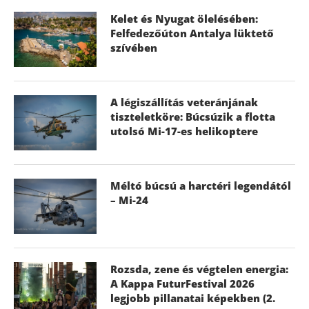
Kelet és Nyugat ölelésében:
Felfedezőúton Antalya lüktető
szívében
A légiszállítás veteránjának
tiszteletköre: Búcsúzik a flotta
utolsó Mi-17-es helikoptere
Méltó búcsú a harctéri legendától
– Mi-24
Rozsda, zene és végtelen energia:
A Kappa FuturFestival 2026
legjobb pillanatai képekben (2.