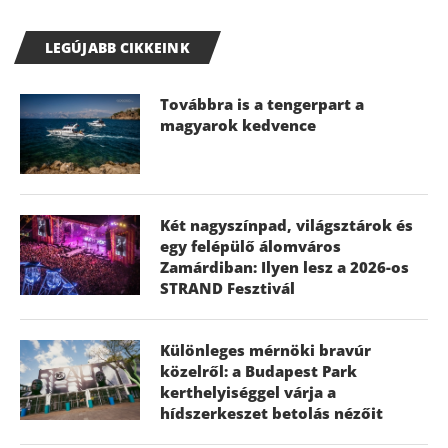
LEGÚJABB CIKKEINK
Továbbra is a tengerpart a
magyarok kedvence
Két nagyszínpad, világsztárok és
egy felépülő álomváros
Zamárdiban: Ilyen lesz a 2026-os
STRAND Fesztivál
Különleges mérnöki bravúr
közelről: a Budapest Park
kerthelyiséggel várja a
hídszerkeszet betolás nézőit