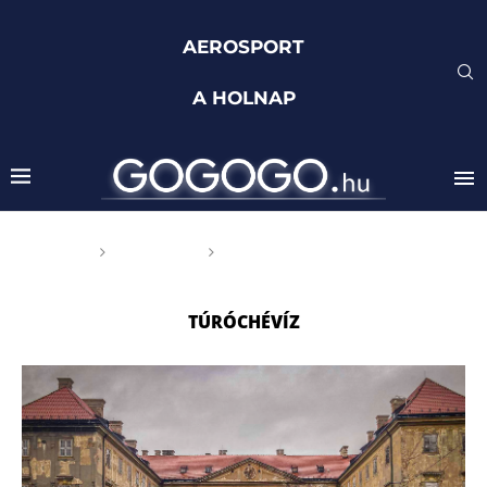
AEROSPORT
A HOLNAP
Főoldal
Címkék
Posts tagged with
"Túróchévíz"
TÚRÓCHÉVÍZ