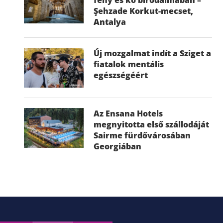
Şehzade Korkut-mecset,
Antalya
Új mozgalmat indít a Sziget a
fiatalok mentális
egészségéért
Az Ensana Hotels
megnyitotta első szállodáját
Sairme fürdővárosában
Georgiában