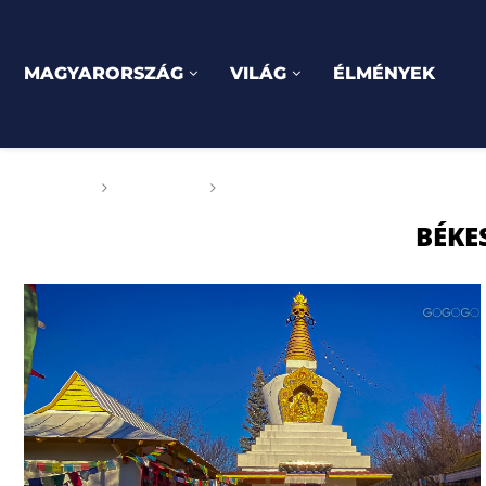
MAGYARORSZÁG
VILÁG
ÉLMÉNYEK
Főoldal
Címkék
Posts tagged with "Békesztupa
BÉKE