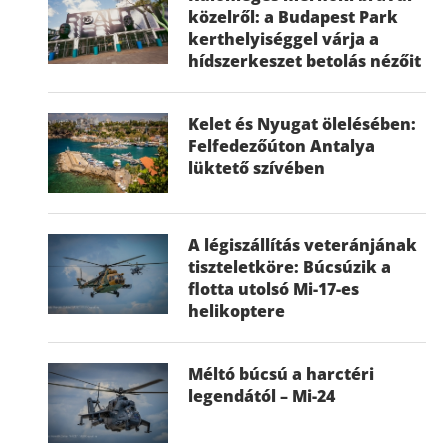
közelről: a Budapest Park
kerthelyiséggel várja a
hídszerkeszet betolás nézőit
Kelet és Nyugat ölelésében:
Felfedezőúton Antalya
lüktető szívében
A légiszállítás veteránjának
tiszteletköre: Búcsúzik a
flotta utolsó Mi-17-es
helikoptere
Méltó búcsú a harctéri
legendától – Mi-24