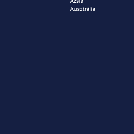
Ázsia
Ausztrália