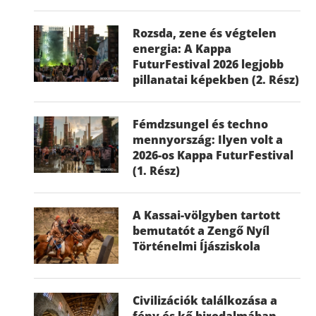
Rozsda, zene és végtelen
energia: A Kappa
FuturFestival 2026 legjobb
pillanatai képekben (2. Rész)
Fémdzsungel és techno
mennyország: Ilyen volt a
2026-os Kappa FuturFestival
(1. Rész)
A Kassai-völgyben tartott
bemutatót a Zengő Nyíl
Történelmi Íjásziskola
Civilizációk találkozása a
fény és kő birodalmában –