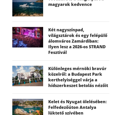
magyarok kedvence
Két nagyszínpad,
világsztárok és egy felépülő
álomváros Zamárdiban:
Ilyen lesz a 2026-os STRAND
Fesztivál
Különleges mérnöki bravúr
közelről: a Budapest Park
kerthelyiséggel várja a
hídszerkeszet betolás nézőit
Kelet és Nyugat ölelésében:
Felfedezőúton Antalya
lüktető szívében