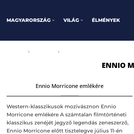
MAGYARORSZÁG
VILÁG
ÉLMÉNYEK
Főoldal
Címkék
Posts tagged with "Ennio Morri
ENNIO 
Ennio Morricone emlékére
Western-klasszikusok mozivásznon Ennio
Morricone emlékére A számtalan filmtörténeti
klasszikus zenéjét jegyző legendás zeneszerző,
Ennio Morricone előtt tisztelegve július 11-én