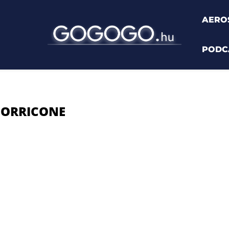
AERO
PODC
cone"
MORRICONE