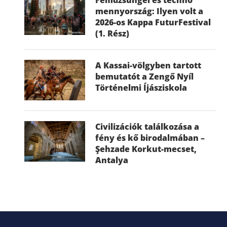
mennyország: Ilyen volt a
2026-os Kappa FuturFestival
(1. Rész)
A Kassai-völgyben tartott
bemutatót a Zengő Nyíl
Történelmi Íjásziskola
Civilizációk találkozása a
fény és kő birodalmában –
Şehzade Korkut-mecset,
Antalya