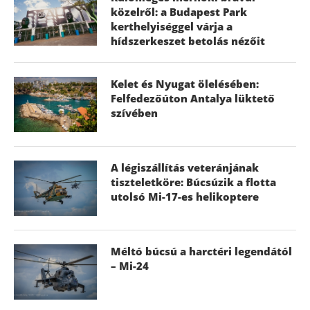
közelről: a Budapest Park
kerthelyiséggel várja a
hídszerkeszet betolás nézőit
Kelet és Nyugat ölelésében:
Felfedezőúton Antalya lüktető
szívében
A légiszállítás veteránjának
tiszteletköre: Búcsúzik a flotta
utolsó Mi-17-es helikoptere
Méltó búcsú a harctéri legendától
– Mi-24