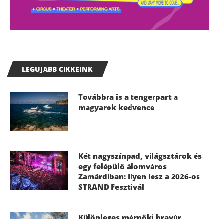
LEGÚJABB CIKKEINK
Továbbra is a tengerpart a
magyarok kedvence
Két nagyszínpad, világsztárok és
egy felépülő álomváros
Zamárdiban: Ilyen lesz a 2026-os
STRAND Fesztivál
Különleges mérnöki bravúr