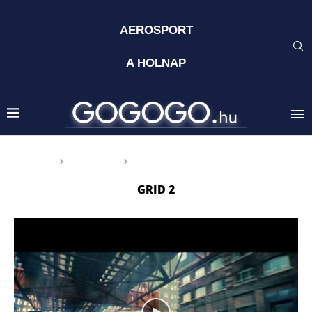
AEROSPORT
A HOLNAP
Főoldal
Címkék
Posts tagged with "GRID 2"
GRID 2