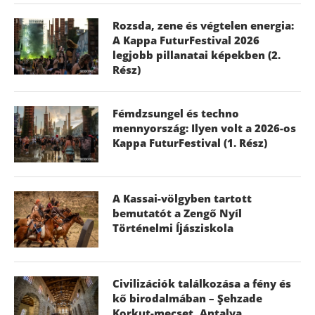
Rozsda, zene és végtelen energia:
A Kappa FuturFestival 2026
legjobb pillanatai képekben (2.
Rész)
Fémdzsungel és techno
mennyország: Ilyen volt a 2026-os
Kappa FuturFestival (1. Rész)
A Kassai-völgyben tartott
bemutatót a Zengő Nyíl
Történelmi Íjásziskola
Civilizációk találkozása a fény és
kő birodalmában – Şehzade
Korkut-mecset, Antalya