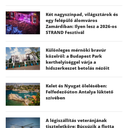
Két nagyszínpad, világsztárok és
egy felépülő álomváros
Zamárdiban: Ilyen lesz a 2026-os
STRAND Fesztivál
Különleges mérnöki bravúr
közelről: a Budapest Park
kerthelyiséggel várja a
hídszerkeszet betolás nézőit
Kelet és Nyugat ölelésében:
Felfedezőúton Antalya lüktető
szívében
A légiszállítás veteránjának
tiszteletköre: Búcsúzik a flotta