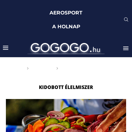
AEROSPORT
A HOLNAP
Főoldal
Címkék
Posts tagged with "kidobott
élelmiszer"
KIDOBOTT ÉLELMISZER