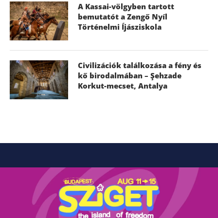
A Kassai-völgyben tartott
bemutatót a Zengő Nyíl
Történelmi Íjásziskola
Civilizációk találkozása a fény és
kő birodalmában – Şehzade
Korkut-mecset, Antalya