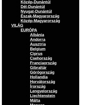
Közép-Dunántúl
Dél-Dunántúl
Nyugat-Dunántúl
Észak-Magyarország
Közép-Magyarország
VILÁG
EURÓPA
Albánia
Andorra
Ausztria
Belgium
Ciprus
Csehország
Franciaország
Gibraltár
Görögország
Hollandia
Horvátország
Írország
Lengyelország
Liechtenstein
Málta