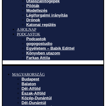
Utasszállítógépek
Pilóták
Modellezés
Légiforgalmi irányítás
Drónok
Katonai repülés
A HOLNAP
PODCASTOK
Podcastok
gogogostudio
Egyéletem – Babik Edittel
Könyvben utazom
Farkas Attila
MAGYARORSZÁG
Budapest
Balaton
Dél-Alföld
Észak-Alföld
Közép-Dunántúl
Dél-Dunántúl