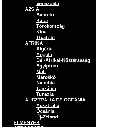
Venezuela
ÁZSIA
Bahrein
Katar
Törökország
Kína
Thaiföld
AFRIKA
Algéria
Angola
Dél-Afrikai-Köztársaság
Egyiptom
Mali
Marokkó
Namíbia
Tanzánia
Tunézia
AUSZTRÁLIA ÉS OCEÁNIA
Ausztrália
Óceánia
Új-Zéland
ÉLMÉNYEK