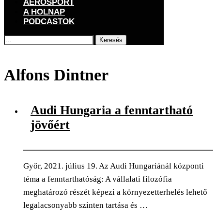
AEROSPORT
A HOLNAP
PODCASTOK
Keresés
Főoldal
Címkék
Posts tagged with "Alfons Dintner"
Alfons Dintner
Audi Hungaria a fenntartható
jövőért
Győr, 2021. július 19. Az Audi Hungariánál központi
téma a fenntarthatóság: A vállalati filozófia
meghatározó részét képezi a környezetterhelés lehető
legalacsonyabb szinten tartása és …