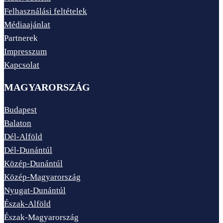
Felhasználási feltételek
Médiaajánlat
Partnerek
Impresszum
Kapcsolat
MAGYARORSZÁG
Budapest
Balaton
Dél-Alföld
Dél-Dunántúl
Közép-Dunántúl
Közép-Magyarország
Nyugat-Dunántúl
Észak-Alföld
Észak-Magyarország