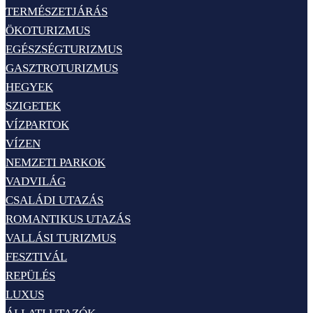
TERMÉSZETJÁRÁS
ÖKOTURIZMUS
EGÉSZSÉGTURIZMUS
GASZTROTURIZMUS
HEGYEK
SZIGETEK
VÍZPARTOK
VÍZEN
NEMZETI PARKOK
VADVILÁG
CSALÁDI UTAZÁS
ROMANTIKUS UTAZÁS
VALLÁSI TURIZMUS
FESZTIVÁL
REPÜLÉS
LUXUS