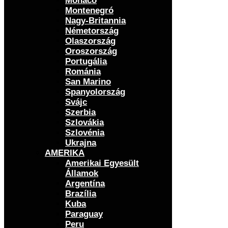
Monaco
Montenegró
Nagy-Britannia
Németország
Olaszország
Oroszország
Portugália
Románia
San Marino
Spanyolország
Svájc
Szerbia
Szlovákia
Szlovénia
Ukrajna
AMERIKA
Amerikai Egyesült
Államok
Argentína
Brazília
Kuba
Paraguay
Peru