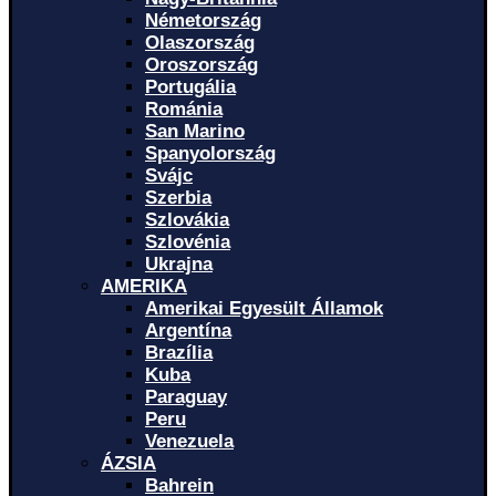
Németország
Olaszország
Oroszország
Portugália
Románia
San Marino
Spanyolország
Svájc
Szerbia
Szlovákia
Szlovénia
Ukrajna
AMERIKA
Amerikai Egyesült Államok
Argentína
Brazília
Kuba
Paraguay
Peru
Venezuela
ÁZSIA
Bahrein