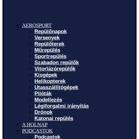
AEROSPORT
Repülőnapok
Versenyek
Repülőterek
Műrepülés
Sportrepülés
Szabadon repülők
Vitorlázórepülők
Kisgépek
Helikopterek
Utasszállítógépek
Pilóták
Modellezés
Légiforgalmi irányítás
Drónok
Katonai repülés
A HOLNAP
PODCASTOK
Podcastok