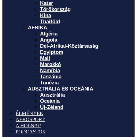
Katar
Törökország
Kína
Thaiföld
AFRIKA
Algéria
Angola
Dél-Afrikai-Köztársaság
Egyiptom
Mali
Marokkó
Namíbia
Tanzánia
Tunézia
AUSZTRÁLIA ÉS OCEÁNIA
Ausztrália
Óceánia
Új-Zéland
ÉLMÉNYEK
AEROSPORT
A HOLNAP
PODCASTOK