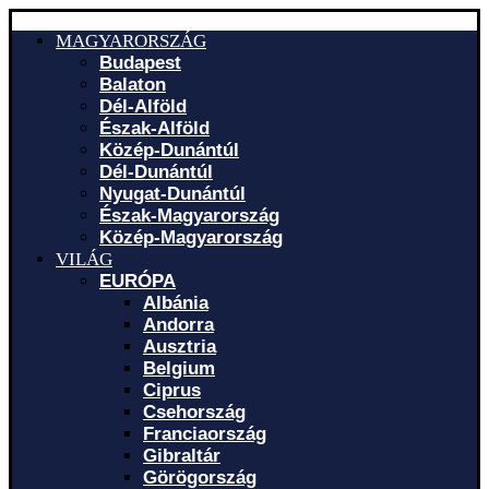
MAGYARORSZÁG
Budapest
Balaton
Dél-Alföld
Észak-Alföld
Közép-Dunántúl
Dél-Dunántúl
Nyugat-Dunántúl
Észak-Magyarország
Közép-Magyarország
VILÁG
EURÓPA
Albánia
Andorra
Ausztria
Belgium
Ciprus
Csehország
Franciaország
Gibraltár
Görögország