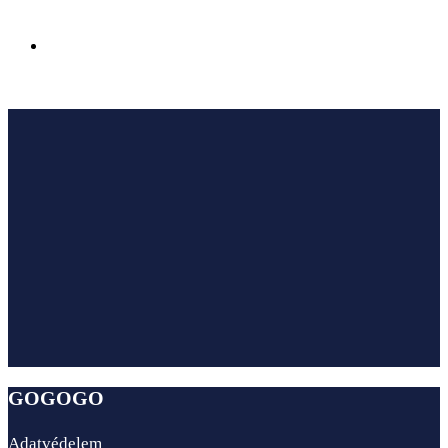
Az Ensana Hotels megnyitotta első szállodáját
Sairme fürdővárosában Georgiában
GOGOGO
Adatvédelem