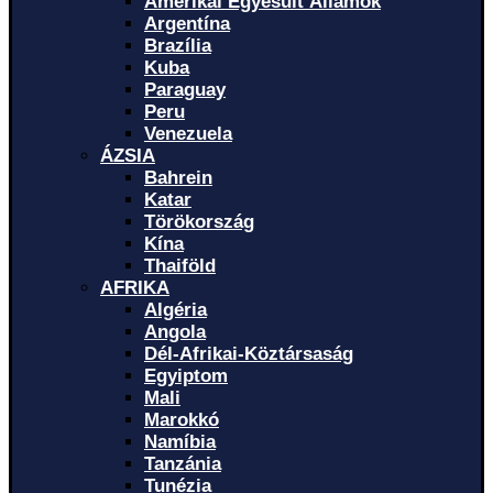
Amerikai Egyesült Államok
Argentína
Brazília
Kuba
Paraguay
Peru
Venezuela
ÁZSIA
Bahrein
Katar
Törökország
Kína
Thaiföld
AFRIKA
Algéria
Angola
Dél-Afrikai-Köztársaság
Egyiptom
Mali
Marokkó
Namíbia
Tanzánia
Tunézia