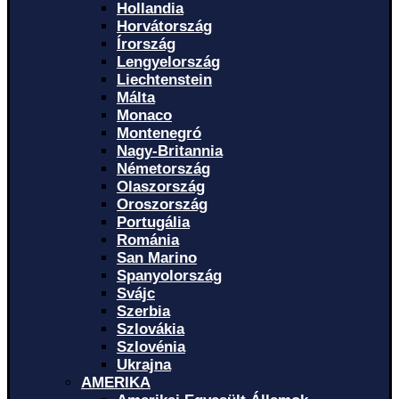
Hollandia
Horvátország
Írország
Lengyelország
Liechtenstein
Málta
Monaco
Montenegró
Nagy-Britannia
Németország
Olaszország
Oroszország
Portugália
Románia
San Marino
Spanyolország
Svájc
Szerbia
Szlovákia
Szlovénia
Ukrajna
AMERIKA