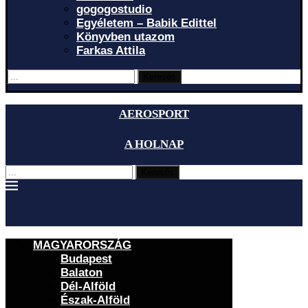
gogogostudio
Egyéletem – Babik Edittel
Könyvben utazom
Farkas Attila
Keresés
AEROSPORT
A HOLNAP
Keresés
MAGYARORSZÁG
Budapest
Balaton
Dél-Alföld
Észak-Alföld