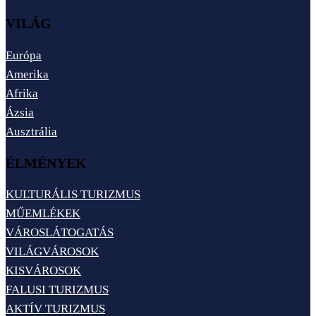
VILÁG
Európa
Amerika
Afrika
Ázsia
Ausztrália
ÉLMÉNYEK
KULTURÁLIS TURIZMUS
MŰEMLÉKEK
VÁROSLÁTOGATÁS
VILÁGVÁROSOK
KISVÁROSOK
FALUSI TURIZMUS
AKTÍV TURIZMUS