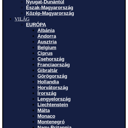
Nyugat-Dunántúl
Észak-Magyarország
Közép-Magyarország
VILÁG
EURÓPA
Albánia
Andorra
Ausztria
Belgium
Ciprus
Csehország
Franciaország
Gibraltár
Görögország
Hollandia
Horvátország
Írország
Lengyelország
Liechtenstein
Málta
Monaco
Montenegró
Nagy-Britannia