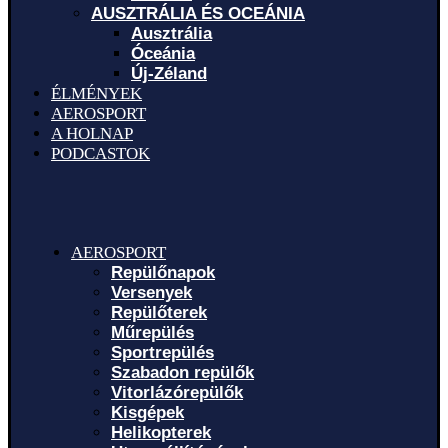
AUSZTRÁLIA ÉS OCEÁNIA
Ausztrália
Óceánia
Új-Zéland
ÉLMÉNYEK
AEROSPORT
A HOLNAP
PODCASTOK
AEROSPORT
Repülőnapok
Versenyek
Repülőterek
Műrepülés
Sportrepülés
Szabadon repülők
Vitorlázórepülők
Kisgépek
Helikopterek