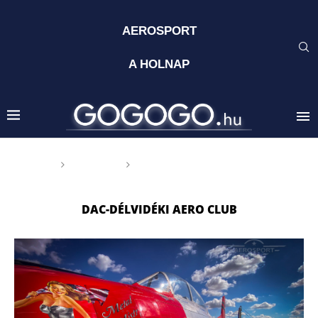
AEROSPORT
A HOLNAP
Főoldal
Címkék
Posts tagged with "DAC-Délvidéki
Aero Club"
DAC-DÉLVIDÉKI AERO CLUB