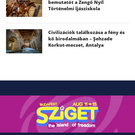
bemutatót a Zengő Nyíl
Történelmi Íjásziskola
Civilizációk találkozása a fény és
kő birodalmában – Şehzade
Korkut-mecset, Antalya