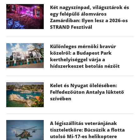
Két nagyszínpad, világsztárok és
egy felépülő álomváros
Zamárdiban: Ilyen lesz a 2026-os
STRAND Fesztivál
Különleges mérnöki bravúr
közelről: a Budapest Park
kerthelyiséggel várja a
hídszerkeszet betolás nézőit
Kelet és Nyugat ölelésében:
Felfedezőúton Antalya lüktető
szívében
A légiszállítás veteránjának
tiszteletköre: Búcsúzik a flotta
utolsó Mi-17-es helikoptere