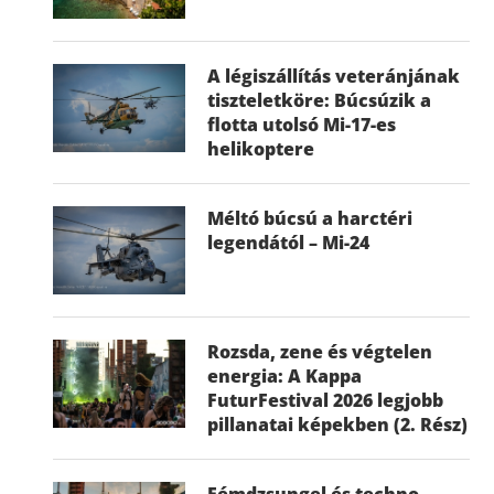
A légiszállítás veteránjának
tiszteletköre: Búcsúzik a
flotta utolsó Mi-17-es
helikoptere
Méltó búcsú a harctéri
legendától – Mi-24
Rozsda, zene és végtelen
energia: A Kappa
FuturFestival 2026 legjobb
pillanatai képekben (2. Rész)
Fémdzsungel és techno