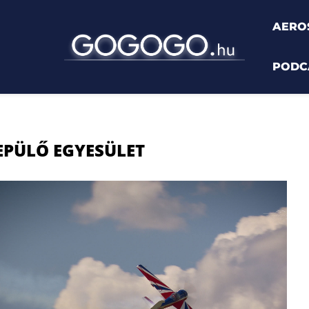
AERO
PODC
repülő Egyesület"
EPÜLŐ EGYESÜLET