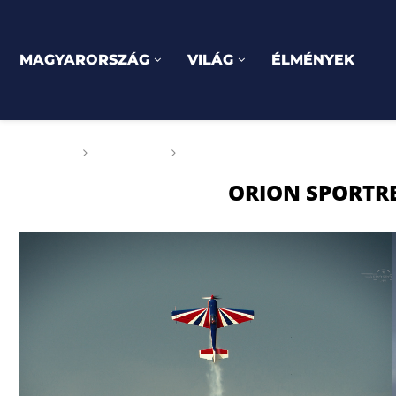
MAGYARORSZÁG
VILÁG
ÉLMÉNYEK
Főoldal
Címkék
Posts tagged with "Orion Sport
ORION SPORTR