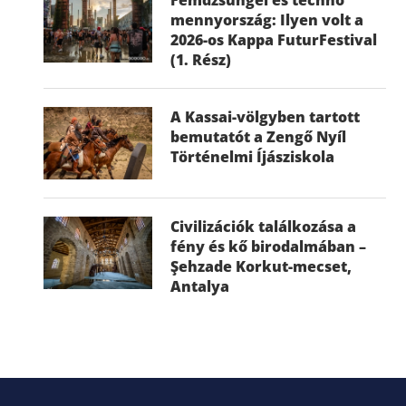
mennyország: Ilyen volt a
2026-os Kappa FuturFestival
(1. Rész)
A Kassai-völgyben tartott
bemutatót a Zengő Nyíl
Történelmi Íjásziskola
Civilizációk találkozása a
fény és kő birodalmában –
Şehzade Korkut-mecset,
Antalya