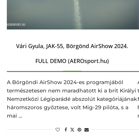
Vári Gyula, JAK-55, Börgönd AirShow 2024.
FULL DEMO (AEROsport.hu)
A Börgöndi AirShow 2024-es programjából
természetesen nem maradhatott ki a brit Királyi
Nemzetközi Légiparádé abszolút kategóriájának
háromszoros győztese, volt Mig-29 pilóta, s a
mai …