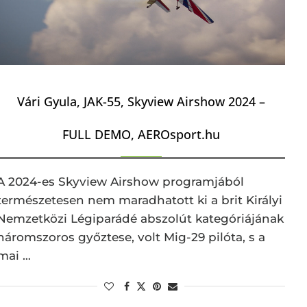
Vári Gyula, JAK-55, Skyview Airshow 2024 –
FULL DEMO, AEROsport.hu
A 2024-es Skyview Airshow programjából
természetesen nem maradhatott ki a brit Királyi
Nemzetközi Légiparádé abszolút kategóriájának
háromszoros győztese, volt Mig-29 pilóta, s a
mai …