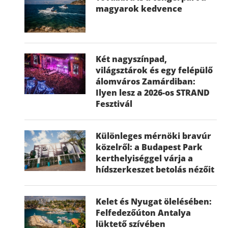
magyarok kedvence
Két nagyszínpad,
világsztárok és egy felépülő
álomváros Zamárdiban:
Ilyen lesz a 2026-os STRAND
Fesztivál
Különleges mérnöki bravúr
közelről: a Budapest Park
kerthelyiséggel várja a
hídszerkeszet betolás nézőit
Kelet és Nyugat ölelésében:
Felfedezőúton Antalya
lüktető szívében