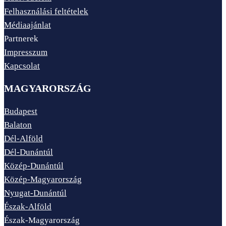
Felhasználási feltételek
Médiaajánlat
Partnerek
Impresszum
Kapcsolat
MAGYARORSZÁG
Budapest
Balaton
Dél-Alföld
Dél-Dunántúl
Közép-Dunántúl
Közép-Magyarország
Nyugat-Dunántúl
Észak-Alföld
Észak-Magyarország