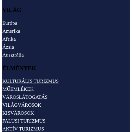
VILÁG
Európa
Amerika
Afrika
Ázsia
Ausztrália
ÉLMÉNYEK
KULTURÁLIS TURIZMUS
MŰEMLÉKEK
VÁROSLÁTOGATÁS
VILÁGVÁROSOK
KISVÁROSOK
FALUSI TURIZMUS
AKTÍV TURIZMUS