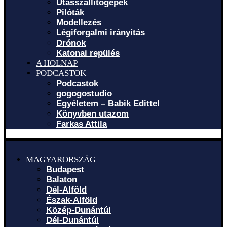
Utasszállítógépek
Pilóták
Modellezés
Légiforgalmi irányítás
Drónok
Katonai repülés
A HOLNAP
PODCASTOK
Podcastok
gogogostudio
Egyéletem – Babik Edittel
Könyvben utazom
Farkas Attila
MAGYARORSZÁG
Budapest
Balaton
Dél-Alföld
Észak-Alföld
Közép-Dunántúl
Dél-Dunántúl