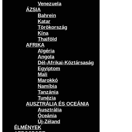
Venezuela
ÁZSIA
Bahrein
Katar
Törökország
Kína
Thaiföld
AFRIKA
Algéria
Angola
Dél-Afrikai-Köztársaság
Egyiptom
Mali
Marokkó
Namíbia
Tanzánia
Tunézia
AUSZTRÁLIA ÉS OCEÁNIA
Ausztrália
Óceánia
Új-Zéland
ÉLMÉNYEK