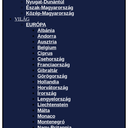
Nyugat-Dunántúl
Észak-Magyarország
Közép-Magyarország
VILÁG
EURÓPA
Albánia
Andorra
Ausztria
Belgium
Ciprus
Csehország
Franciaország
Gibraltár
Görögország
Hollandia
Horvátország
Írország
Lengyelország
Liechtenstein
Málta
Monaco
Montenegró
Nagy-Britannia