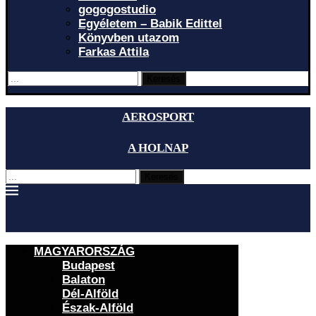
gogogostudio
Egyéletem – Babik Edittel
Könyvben utazom
Farkas Attila
Keresés
AEROSPORT
A HOLNAP
Keresés
MAGYARORSZÁG
Budapest
Balaton
Dél-Alföld
Észak-Alföld