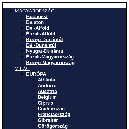
MAGYARORSZÁG
Budapest
Balaton
Dél-Alföld
Észak-Alföld
Közép-Dunántúl
Dél-Dunántúl
Nyugat-Dunántúl
Észak-Magyarország
Közép-Magyarország
VILÁG
EURÓPA
Albánia
Andorra
Ausztria
Belgium
Ciprus
Csehország
Franciaország
Gibraltár
Görögország