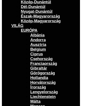
Közép-Dunántúl
Dél-Dunántúl
Nyugat-Dunántúl
Észak-Magyarország
Közép-Magyarország
VILÁG
EURÓPA
Albánia
Andorra
Ausztria
Belgium
Ciprus
Csehország
Franciaország
Gibraltár
Görögország
Hollandia
Horvátország
Írország
Lengyelország
Liechtenstein
Málta