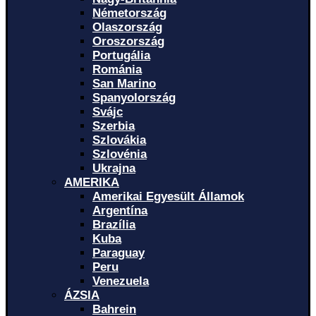
Németország
Olaszország
Oroszország
Portugália
Románia
San Marino
Spanyolország
Svájc
Szerbia
Szlovákia
Szlovénia
Ukrajna
AMERIKA
Amerikai Egyesült Államok
Argentína
Brazília
Kuba
Paraguay
Peru
Venezuela
ÁZSIA
Bahrein