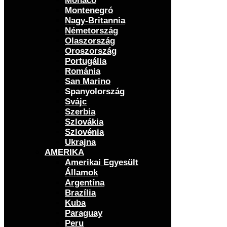
Monaco
Montenegró
Nagy-Britannia
Németország
Olaszország
Oroszország
Portugália
Románia
San Marino
Spanyolország
Svájc
Szerbia
Szlovákia
Szlovénia
Ukrajna
AMERIKA
Amerikai Egyesült
Államok
Argentína
Brazília
Kuba
Paraguay
Peru