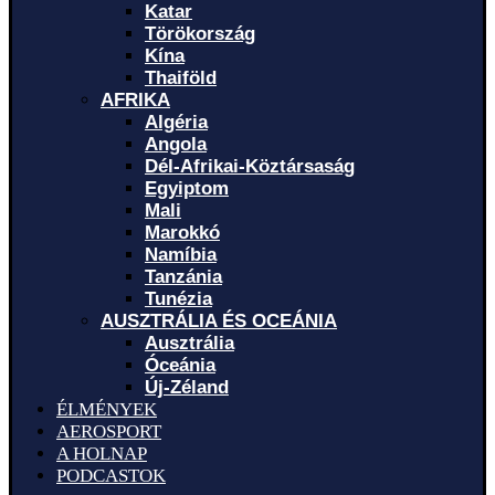
Katar
Törökország
Kína
Thaiföld
AFRIKA
Algéria
Angola
Dél-Afrikai-Köztársaság
Egyiptom
Mali
Marokkó
Namíbia
Tanzánia
Tunézia
AUSZTRÁLIA ÉS OCEÁNIA
Ausztrália
Óceánia
Új-Zéland
ÉLMÉNYEK
AEROSPORT
A HOLNAP
PODCASTOK