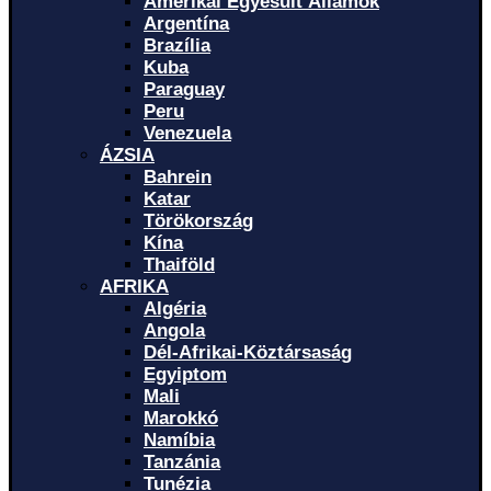
Amerikai Egyesült Államok
Argentína
Brazília
Kuba
Paraguay
Peru
Venezuela
ÁZSIA
Bahrein
Katar
Törökország
Kína
Thaiföld
AFRIKA
Algéria
Angola
Dél-Afrikai-Köztársaság
Egyiptom
Mali
Marokkó
Namíbia
Tanzánia
Tunézia