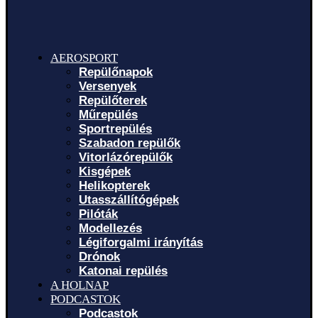
AEROSPORT
Repülőnapok
Versenyek
Repülőterek
Műrepülés
Sportrepülés
Szabadon repülők
Vitorlázórepülők
Kisgépek
Helikopterek
Utasszállítógépek
Pilóták
Modellezés
Légiforgalmi irányítás
Drónok
Katonai repülés
A HOLNAP
PODCASTOK
Podcastok