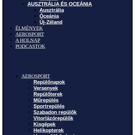
AUSZTRÁLIA ÉS OCEÁNIA
Ausztrália
Óceánia
Új-Zéland
ÉLMÉNYEK
AEROSPORT
A HOLNAP
PODCASTOK
AEROSPORT
Repülőnapok
Versenyek
Repülőterek
Műrepülés
Sportrepülés
Szabadon repülők
Vitorlázórepülők
Kisgépek
Helikopterek