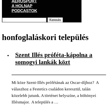
AEROSPORT
A HOLNAP
PODCASTOK
Keresés
Főoldal
Címkék
Posts tagged with "honfoglaláskori település"
honfoglaláskori település
Szent Illés próféta-kápolna a
somogyi lankák közt
Mi köze Szent-Illés prófétának az Oscar-díjhoz? A
válaszhoz a Festetics családon keresztül, talán
közelebb jutunk. A történet helyszíne, a böhönyei
Illésmajor. A település a …