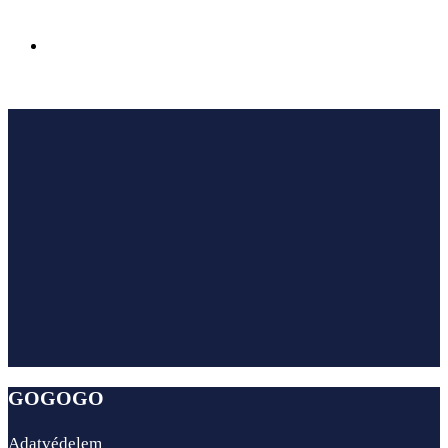
Civilizációk találkozása a fény és kő birodalmában –
Şehzade Korkut-mecset, Antalya
GOGOGO
Adatvédelem