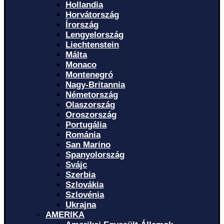
Hollandia
Horvátország
Írország
Lengyelország
Liechtenstein
Málta
Monaco
Montenegró
Nagy-Britannia
Németország
Olaszország
Oroszország
Portugália
Románia
San Marino
Spanyolország
Svájc
Szerbia
Szlovákia
Szlovénia
Ukrajna
AMERIKA