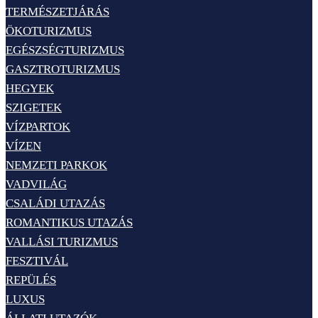
TERMÉSZETJÁRÁS
ÖKOTURIZMUS
EGÉSZSÉGTURIZMUS
GASZTROTURIZMUS
HEGYEK
SZIGETEK
VÍZPARTOK
VÍZEN
NEMZETI PARKOK
VADVILÁG
CSALÁDI UTAZÁS
ROMANTIKUS UTAZÁS
VALLÁSI TURIZMUS
FESZTIVÁL
REPÜLÉS
LUXUS