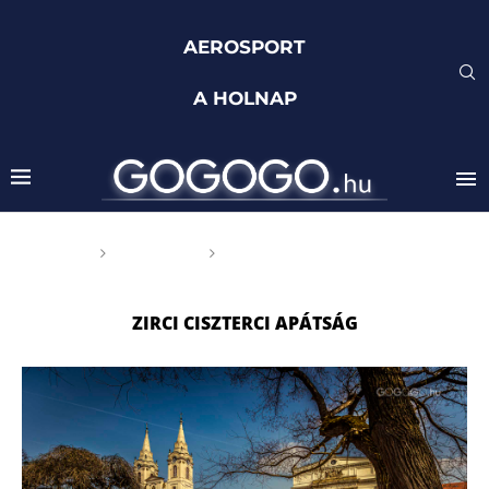
AEROSPORT
A HOLNAP
Főoldal
Címkék
Posts tagged with "Zirci
Ciszterci Apátság"
ZIRCI CISZTERCI APÁTSÁG