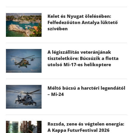
Kelet és Nyugat ölelésében:
Felfedezőúton Antalya lüktető
szívében
A légiszállítás veteránjának
tiszteletköre: Búcsúzik a flotta
utolsó Mi-17-es helikoptere
Méltó búcsú a harctéri legendától
– Mi-24
Rozsda, zene és végtelen energia:
A Kappa FuturFestival 2026