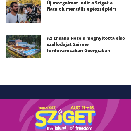
Új mozgalmat indít a Sziget a
fiatalok mentális egészségéért
Az Ensana Hotels megnyitotta első
szállodáját Sairme
fürdővárosában Georgiában