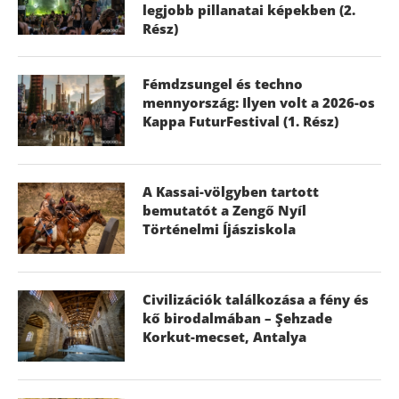
legjobb pillanatai képekben (2.
Rész)
Fémdzsungel és techno
mennyország: Ilyen volt a 2026-os
Kappa FuturFestival (1. Rész)
A Kassai-völgyben tartott
bemutatót a Zengő Nyíl
Történelmi Íjásziskola
Civilizációk találkozása a fény és
kő birodalmában – Şehzade
Korkut-mecset, Antalya