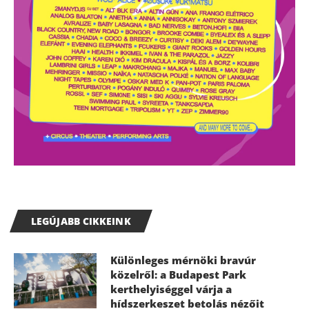
LEGÚJABB CIKKEINK
Különleges mérnöki bravúr
közelről: a Budapest Park
kerthelyiséggel várja a
hídszerkeszet betolás nézőit