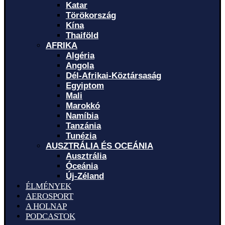
Katar
Törökország
Kína
Thaiföld
AFRIKA
Algéria
Angola
Dél-Afrikai-Köztársaság
Egyiptom
Mali
Marokkó
Namíbia
Tanzánia
Tunézia
AUSZTRÁLIA ÉS OCEÁNIA
Ausztrália
Óceánia
Új-Zéland
ÉLMÉNYEK
AEROSPORT
A HOLNAP
PODCASTOK