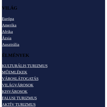
VILÁG
Európa
Amerika
Afrika
Ázsia
Ausztrália
ÉLMÉNYEK
KULTURÁLIS TURIZMUS
MŰEMLÉKEK
VÁROSLÁTOGATÁS
VILÁGVÁROSOK
KISVÁROSOK
FALUSI TURIZMUS
AKTÍV TURIZMUS