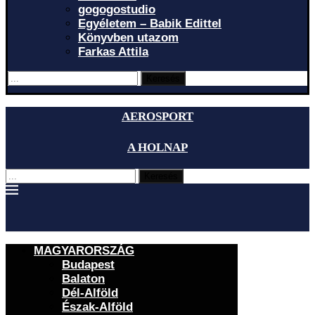
gogogostudio
Egyéletem – Babik Edittel
Könyvben utazom
Farkas Attila
Keresés
AEROSPORT
A HOLNAP
Keresés
MAGYARORSZÁG
Budapest
Balaton
Dél-Alföld
Észak-Alföld