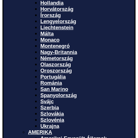
Hollandia
Horvátország
Írország
Lengyelország
Liechtenstein
Málta
Monaco
Montenegró
Nagy-Britannia
Németország
Olaszország
Oroszország
Portugália
Románia
San Marino
Spanyolország
Svájc
Szerbia
Szlovákia
Szlovénia
Ukrajna
AMERIKA