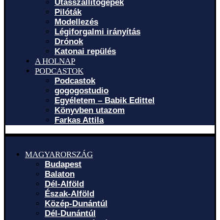
Utasszállítógépek
Pilóták
Modellezés
Légiforgalmi irányítás
Drónok
Katonai repülés
A HOLNAP
PODCASTOK
Podcastok
gogogostudio
Egyéletem – Babik Edittel
Könyvben utazom
Farkas Attila
MAGYARORSZÁG
Budapest
Balaton
Dél-Alföld
Észak-Alföld
Közép-Dunántúl
Dél-Dunántúl