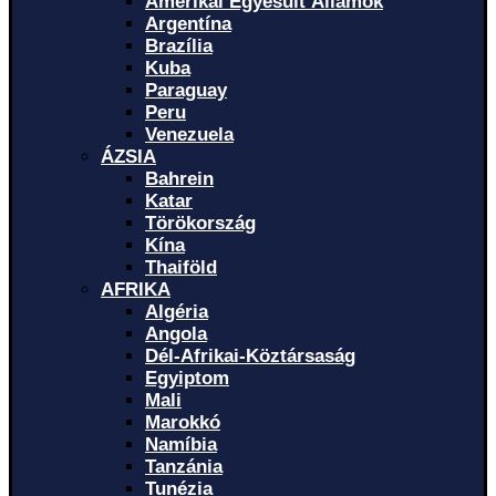
Amerikai Egyesült Államok
Argentína
Brazília
Kuba
Paraguay
Peru
Venezuela
ÁZSIA
Bahrein
Katar
Törökország
Kína
Thaiföld
AFRIKA
Algéria
Angola
Dél-Afrikai-Köztársaság
Egyiptom
Mali
Marokkó
Namíbia
Tanzánia
Tunézia