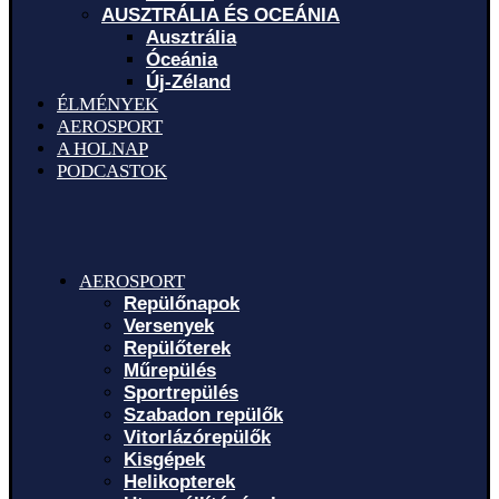
AUSZTRÁLIA ÉS OCEÁNIA
Ausztrália
Óceánia
Új-Zéland
ÉLMÉNYEK
AEROSPORT
A HOLNAP
PODCASTOK
AEROSPORT
Repülőnapok
Versenyek
Repülőterek
Műrepülés
Sportrepülés
Szabadon repülők
Vitorlázórepülők
Kisgépek
Helikopterek