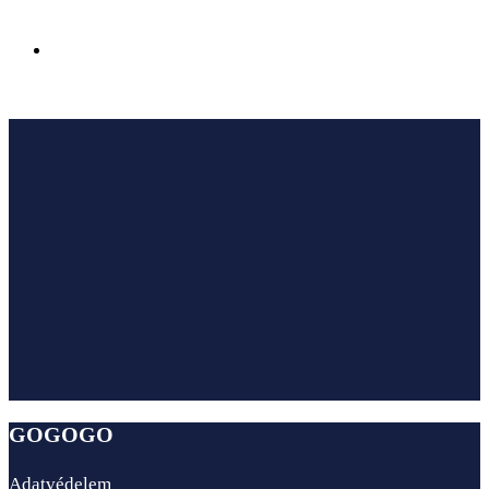
Az Ensana Hotels megnyitotta első szállodáját
Sairme fürdővárosában Georgiában
GOGOGO
Adatvédelem