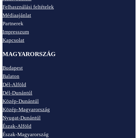
Felhasználási feltételek
Médiaajánlat
Partnerek
Impresszum
Kapcsolat
MAGYARORSZÁG
Budapest
Balaton
Dél-Alföld
Dél-Dunántúl
Közép-Dunántúl
Közép-Magyarország
Nyugat-Dunántúl
Észak-Alföld
Észak-Magyarország