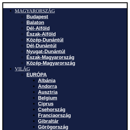
MAGYARORSZÁG
Budapest
Balaton
Dél-Alföld
Észak-Alföld
Közép-Dunántúl
Dél-Dunántúl
Nyugat-Dunántúl
Észak-Magyarország
Közép-Magyarország
VILÁG
EURÓPA
Albánia
Andorra
Ausztria
Belgium
Ciprus
Csehország
Franciaország
Gibraltár
Görögország