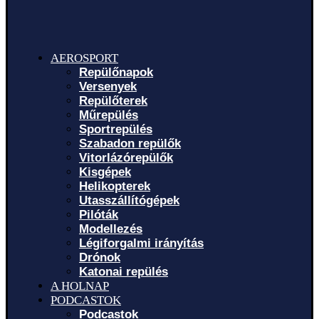
AEROSPORT
Repülőnapok
Versenyek
Repülőterek
Műrepülés
Sportrepülés
Szabadon repülők
Vitorlázórepülők
Kisgépek
Helikopterek
Utasszállítógépek
Pilóták
Modellezés
Légiforgalmi irányítás
Drónok
Katonai repülés
A HOLNAP
PODCASTOK
Podcastok