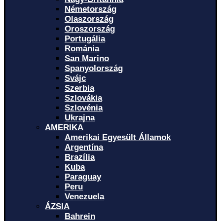
Németország
Olaszország
Oroszország
Portugália
Románia
San Marino
Spanyolország
Svájc
Szerbia
Szlovákia
Szlovénia
Ukrajna
AMERIKA
Amerikai Egyesült Államok
Argentína
Brazília
Kuba
Paraguay
Peru
Venezuela
ÁZSIA
Bahrein