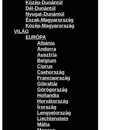
Közép-Dunántúl
Dél-Dunántúl
Nyugat-Dunántúl
Észak-Magyarország
Közép-Magyarország
VILÁG
EURÓPA
Albánia
Andorra
Ausztria
Belgium
Ciprus
Csehország
Franciaország
Gibraltár
Görögország
Hollandia
Horvátország
Írország
Lengyelország
Liechtenstein
Málta