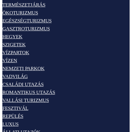
TERMÉSZETJÁRÁS
ÖKOTURIZMUS
EGÉSZSÉGTURIZMUS
GASZTROTURIZMUS
HEGYEK
SZIGETEK
VÍZPARTOK
VÍZEN
NEMZETI PARKOK
VADVILÁG
CSALÁDI UTAZÁS
ROMANTIKUS UTAZÁS
VALLÁSI TURIZMUS
FESZTIVÁL
REPÜLÉS
LUXUS