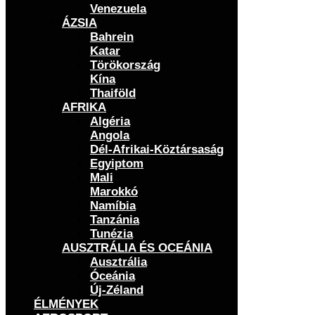
Venezuela
ÁZSIA
Bahrein
Katar
Törökország
Kína
Thaiföld
AFRIKA
Algéria
Angola
Dél-Afrikai-Köztársaság
Egyiptom
Mali
Marokkó
Namíbia
Tanzánia
Tunézia
AUSZTRÁLIA ÉS OCEÁNIA
Ausztrália
Óceánia
Új-Zéland
ÉLMÉNYEK