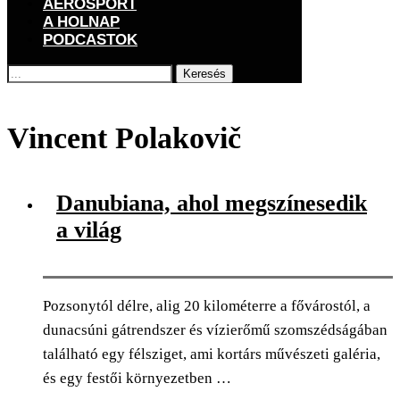
AEROSPORT
A HOLNAP
PODCASTOK
Keresés
Főoldal
Címkék
Posts tagged with "Vincent Polakovič"
Vincent Polakovič
Danubiana, ahol megszínesedik
a világ
Pozsonytól délre, alig 20 kilométerre a fővárostól, a
dunacsúni gátrendszer és vízierőmű szomszédságában
található egy félsziget, ami kortárs művészeti galéria,
és egy festői környezetben …