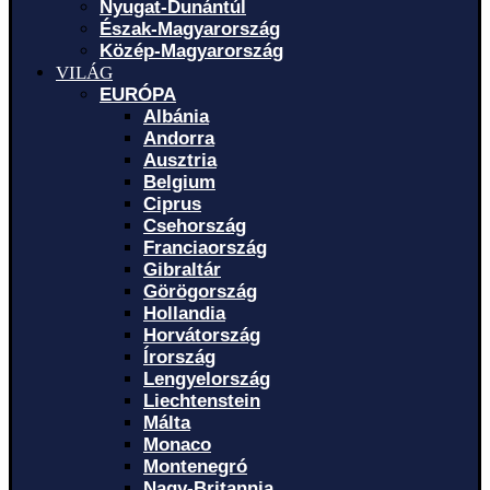
Nyugat-Dunántúl
Észak-Magyarország
Közép-Magyarország
VILÁG
EURÓPA
Albánia
Andorra
Ausztria
Belgium
Ciprus
Csehország
Franciaország
Gibraltár
Görögország
Hollandia
Horvátország
Írország
Lengyelország
Liechtenstein
Málta
Monaco
Montenegró
Nagy-Britannia