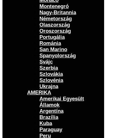
Monaco
Montenegró
Nagy-Britannia
Németország
Olaszország
Oroszország
Portugália
Románia
San Marino
Spanyolország
Svájc
Szerbia
Szlovákia
Szlovénia
Ukrajna
AMERIKA
Amerikai Egyesült
Államok
Argentína
Brazília
Kuba
Paraguay
Peru