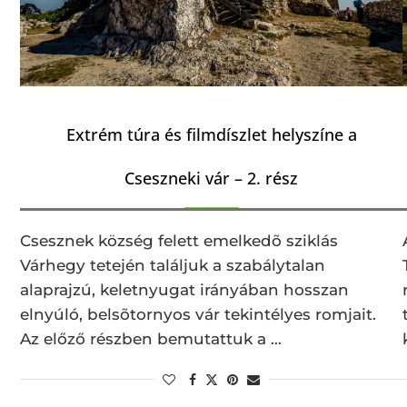
Extrém túra és filmdíszlet helyszíne a
Cseszneki vár – 2. rész
Csesznek község felett emelkedõ sziklás
Várhegy tetején találjuk a szabálytalan
alaprajzú, keletnyugat irányában hosszan
elnyúló, belsõtornyos vár tekintélyes romjait.
Az előző részben bemutattuk a …