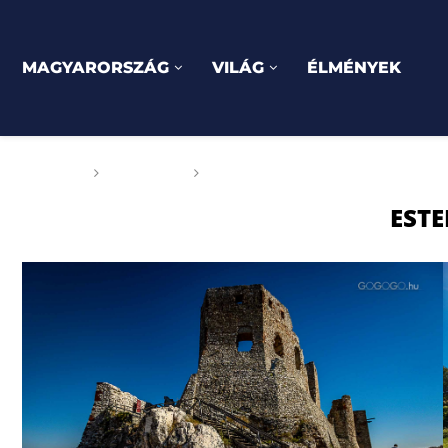
MAGYARORSZÁG
VILÁG
ÉLMÉNYEK
Főoldal
Címkék
Posts tagged with "Esterházy"
EST