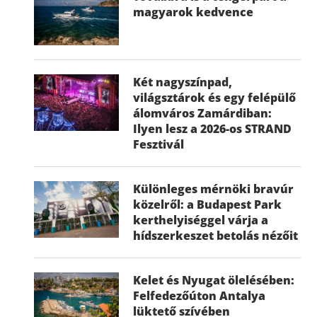
magyarok kedvence
Két nagyszínpad,
világsztárok és egy felépülő
álomváros Zamárdiban:
Ilyen lesz a 2026-os STRAND
Fesztivál
Különleges mérnöki bravúr
közelről: a Budapest Park
kerthelyiséggel várja a
hídszerkeszet betolás nézőit
Kelet és Nyugat ölelésében:
Felfedezőúton Antalya
lüktető szívében