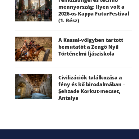
mennyország: Ilyen volt a
2026-os Kappa FuturFestival
(1. Rész)
A Kassai-völgyben tartott
bemutatót a Zengő Nyíl
Történelmi Íjásziskola
Civilizációk találkozása a
fény és kő birodalmában –
Şehzade Korkut-mecset,
Antalya