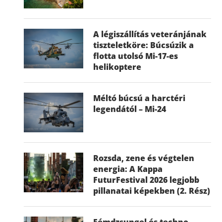
A légiszállítás veteránjának
tiszteletköre: Búcsúzik a
flotta utolsó Mi-17-es
helikoptere
Méltó búcsú a harctéri
legendától – Mi-24
Rozsda, zene és végtelen
energia: A Kappa
FuturFestival 2026 legjobb
pillanatai képekben (2. Rész)
Fémdzsungel és techno