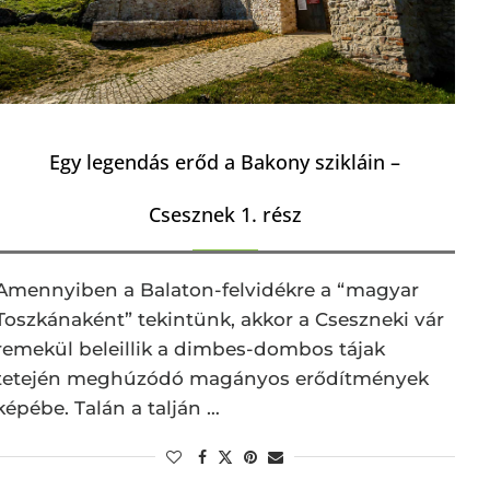
Egy legendás erőd a Bakony szikláin –
Csesznek 1. rész
Amennyiben a Balaton-felvidékre a “magyar
Toszkánaként” tekintünk, akkor a Cseszneki vár
remekül beleillik a dimbes-dombos tájak
tetején meghúzódó magányos erődítmények
képébe. Talán a talján …