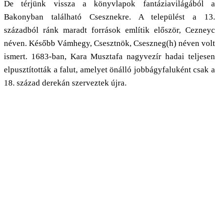
De térjünk vissza a könyvlapok fantáziavilágából a
Bakonyban található Csesznekre.
A települést a 13.
századból ránk maradt források említik először, Cezneyc
néven. Később Vámhegy, Csesztnök, Cseszneg(h) néven volt
ismert. 1683-ban, Kara Musztafa nagyvezír hadai teljesen
elpusztították a falut, amelyet önálló jobbágyfaluként csak a
18. század derekán szerveztek újra.