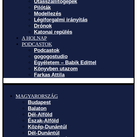
Utasszállítógépek
Pilóták
Modellezés
Légiforgalmi irányítás
Drónok
Katonai repülés
A HOLNAP
PODCASTOK
Podcastok
gogogostudio
Egyéletem – Babik Edittel
Könyvben utazom
Farkas Attila
MAGYARORSZÁG
Budapest
Balaton
Dél-Alföld
Észak-Alföld
Közép-Dunántúl
Dél-Dunántúl