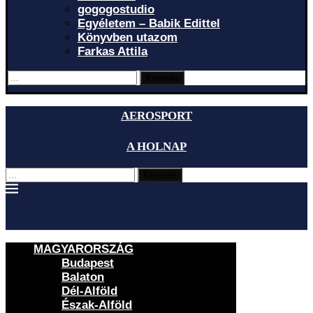
gogogostudio
Egyéletem – Babik Edittel
Könyvben utazom
Farkas Attila
Keresés
AEROSPORT
A HOLNAP
Keresés
MAGYARORSZÁG
Budapest
Balaton
Dél-Alföld
Észak-Alföld