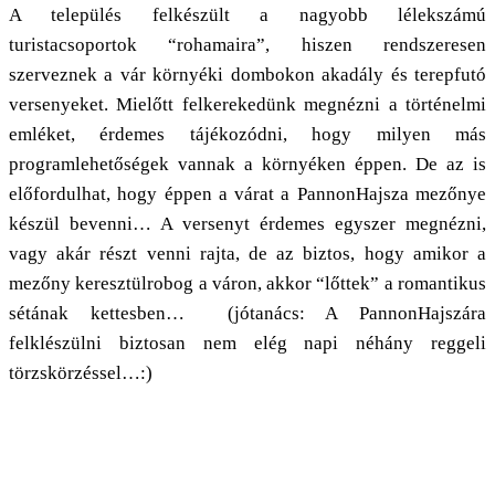
A település felkészült a nagyobb lélekszámú
turistacsoportok “rohamaira”, hiszen rendszeresen
szerveznek a vár környéki dombokon akadály és terepfutó
versenyeket. Mielőtt felkerekedünk megnézni a történelmi
emléket, érdemes tájékozódni, hogy milyen más
programlehetőségek vannak a környéken éppen. De az is
előfordulhat, hogy éppen a várat a PannonHajsza mezőnye
készül bevenni… A versenyt érdemes egyszer megnézni,
vagy akár részt venni rajta, de az biztos, hogy amikor a
mezőny keresztülrobog a váron, akkor “lőttek” a romantikus
sétának kettesben… (jótanács: A PannonHajszára
felklészülni biztosan nem elég napi néhány reggeli
törzskörzéssel…:)