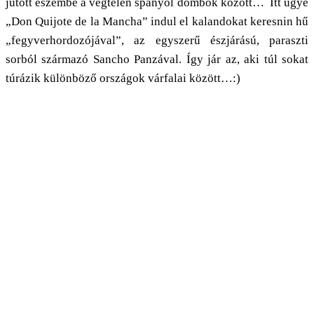
jutott eszembe a végtelen spanyol dombok között… Itt ugye
„Don Quijote de la Mancha” indul el kalandokat keresnin hű
„fegyverhordozójával”, az egyszerű észjárású, paraszti
sorból származó Sancho Panzával. Így jár az, aki túl sokat
túrázik különböző országok várfalai között…:)