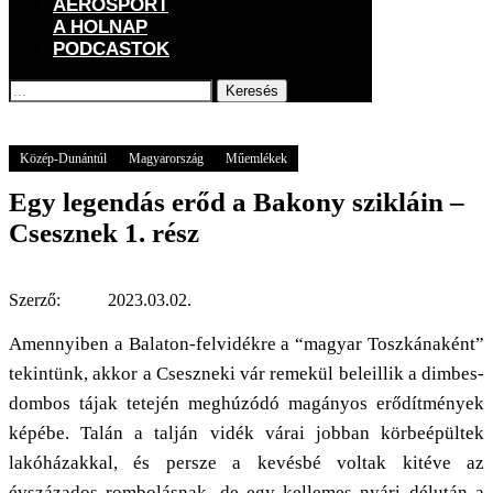
AEROSPORT
A HOLNAP
PODCASTOK
Keresés
Főoldal
GOGOGO
Magyarország
Közép-Dunántúl
Egy legendás erőd a
Bakony szikláin – Csesznek 1. rész
Közép-Dunántúl
Magyarország
Műemlékek
Egy legendás erőd a Bakony szikláin –
Csesznek 1. rész
Szerző:
2023.03.02.
Amennyiben a Balaton-felvidékre a “magyar Toszkánaként”
tekintünk, akkor a Cseszneki vár remekül beleillik a dimbes-
dombos tájak tetején meghúzódó magányos erődítmények
képébe. Talán a talján vidék várai jobban körbeépültek
lakóházakkal, és persze a kevésbé voltak kitéve az
évszázados rombolásnak, de egy kellemes nyári délután a