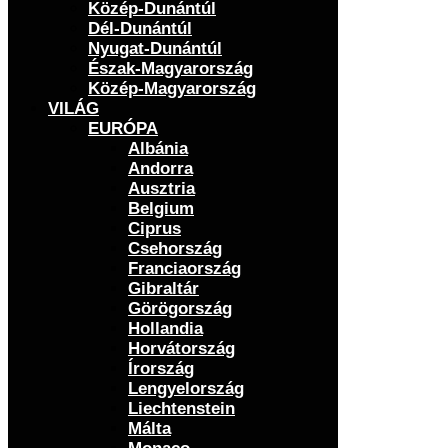
Közép-Dunántúl
Dél-Dunántúl
Nyugat-Dunántúl
Észak-Magyarország
Közép-Magyarország
VILÁG
EURÓPA
Albánia
Andorra
Ausztria
Belgium
Ciprus
Csehország
Franciaország
Gibraltár
Görögország
Hollandia
Horvátország
Írország
Lengyelország
Liechtenstein
Málta