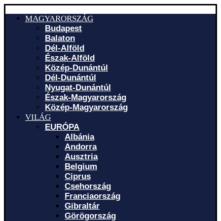
MAGYARORSZÁG
Budapest
Balaton
Dél-Alföld
Észak-Alföld
Közép-Dunántúl
Dél-Dunántúl
Nyugat-Dunántúl
Észak-Magyarország
Közép-Magyarország
VILÁG
EURÓPA
Albánia
Andorra
Ausztria
Belgium
Ciprus
Csehország
Franciaország
Gibraltár
Görögország