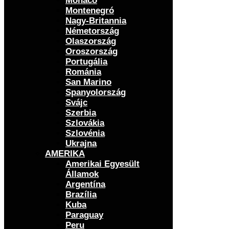
Monaco
Montenegró
Nagy-Britannia
Németország
Olaszország
Oroszország
Portugália
Románia
San Marino
Spanyolország
Svájc
Szerbia
Szlovákia
Szlovénia
Ukrajna
AMERIKA
Amerikai Egyesült
Államok
Argentína
Brazília
Kuba
Paraguay
Peru