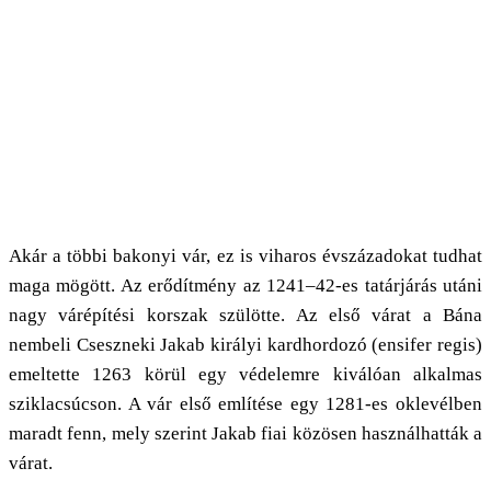
Akár a többi bakonyi vár, ez is viharos évszázadokat tudhat
maga mögött. Az erődítmény az 1241–42-es tatárjárás utáni
nagy várépítési korszak szülötte. Az első várat a Bána
nembeli Cseszneki Jakab királyi kardhordozó (ensifer regis)
emeltette 1263 körül egy védelemre kiválóan alkalmas
sziklacsúcson. A vár első említése egy 1281-es oklevélben
maradt fenn, mely szerint Jakab fiai közösen használhatták a
várat.