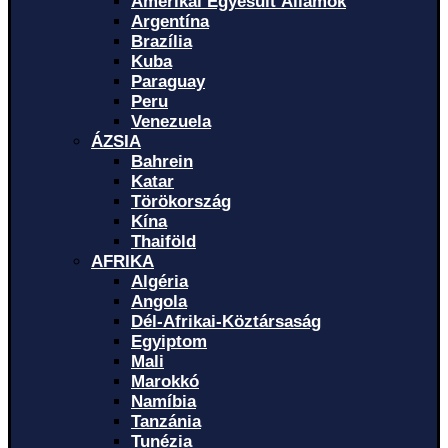
Amerikai Egyesült Államok
Argentína
Brazília
Kuba
Paraguay
Peru
Venezuela
ÁZSIA
Bahrein
Katar
Törökország
Kína
Thaiföld
AFRIKA
Algéria
Angola
Dél-Afrikai-Köztársaság
Egyiptom
Mali
Marokkó
Namíbia
Tanzánia
Tunézia