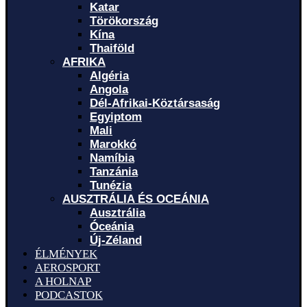
Katar
Törökország
Kína
Thaiföld
AFRIKA
Algéria
Angola
Dél-Afrikai-Köztársaság
Egyiptom
Mali
Marokkó
Namíbia
Tanzánia
Tunézia
AUSZTRÁLIA ÉS OCEÁNIA
Ausztrália
Óceánia
Új-Zéland
ÉLMÉNYEK
AEROSPORT
A HOLNAP
PODCASTOK