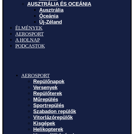
AUSZTRÁLIA ÉS OCEÁNIA
Ausztrália
Óceánia
Új-Zéland
ÉLMÉNYEK
AEROSPORT
A HOLNAP
PODCASTOK
AEROSPORT
Repülőnapok
Versenyek
Repülőterek
Műrepülés
Sportrepülés
Szabadon repülők
Vitorlázórepülők
Kisgépek
Helikopterek