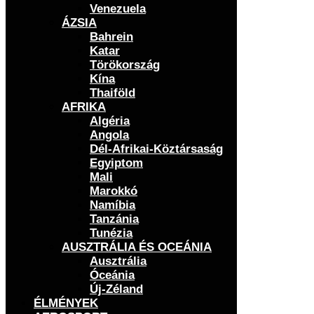
Venezuela
ÁZSIA
Bahrein
Katar
Törökország
Kína
Thaiföld
AFRIKA
Algéria
Angola
Dél-Afrikai-Köztársaság
Egyiptom
Mali
Marokkó
Namíbia
Tanzánia
Tunézia
AUSZTRÁLIA ÉS OCEÁNIA
Ausztrália
Óceánia
Új-Zéland
ÉLMÉNYEK