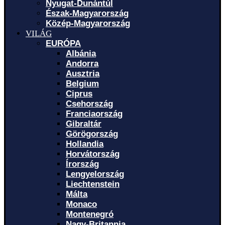
Nyugat-Dunántúl
Észak-Magyarország
Közép-Magyarország
VILÁG
EURÓPA
Albánia
Andorra
Ausztria
Belgium
Ciprus
Csehország
Franciaország
Gibraltár
Görögország
Hollandia
Horvátország
Írország
Lengyelország
Liechtenstein
Málta
Monaco
Montenegró
Nagy-Britannia