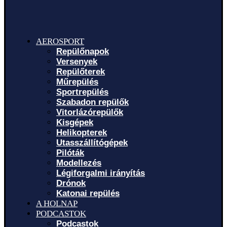
AEROSPORT
Repülőnapok
Versenyek
Repülőterek
Műrepülés
Sportrepülés
Szabadon repülők
Vitorlázórepülők
Kisgépek
Helikopterek
Utasszállítógépek
Pilóták
Modellezés
Légiforgalmi irányítás
Drónok
Katonai repülés
A HOLNAP
PODCASTOK
Podcastok