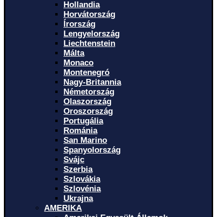
Hollandia
Horvátország
Írország
Lengyelország
Liechtenstein
Málta
Monaco
Montenegró
Nagy-Britannia
Németország
Olaszország
Oroszország
Portugália
Románia
San Marino
Spanyolország
Svájc
Szerbia
Szlovákia
Szlovénia
Ukrajna
AMERIKA