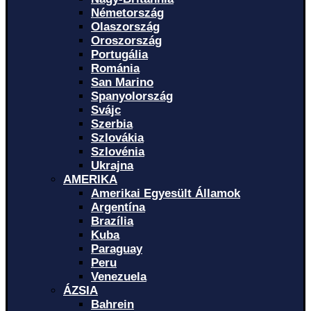
Németország
Olaszország
Oroszország
Portugália
Románia
San Marino
Spanyolország
Svájc
Szerbia
Szlovákia
Szlovénia
Ukrajna
AMERIKA
Amerikai Egyesült Államok
Argentína
Brazília
Kuba
Paraguay
Peru
Venezuela
ÁZSIA
Bahrein