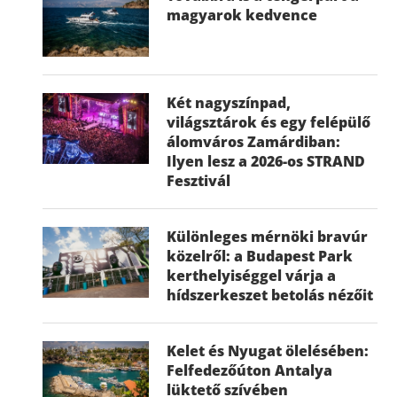
magyarok kedvence
Két nagyszínpad,
világsztárok és egy felépülő
álomváros Zamárdiban:
Ilyen lesz a 2026-os STRAND
Fesztivál
Különleges mérnöki bravúr
közelről: a Budapest Park
kerthelyiséggel várja a
hídszerkeszet betolás nézőit
Kelet és Nyugat ölelésében:
Felfedezőúton Antalya
lüktető szívében