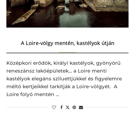
A Loire-völgy mentén, kastélyok útján
Középkori erődök, királyi kastélyok, gyönyörű
reneszánsz lakóépületek… a Loire menti
kastélyok elegáns sziluettjükkel és figyelemre
méltó kertjeikkel tarkítják a Loire-völgyét. A
Loire folyó mentén …