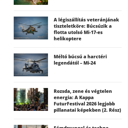
A légiszállítás veteránjának
tiszteletköre: Búcsúzik a
flotta utolsó Mi-17-es
helikoptere
Méltó búcsú a harctéri
legendától – Mi-24
Rozsda, zene és végtelen
energia: A Kappa
FuturFestival 2026 legjobb
pillanatai képekben (2. Rész)
Fémdzsungel és techno