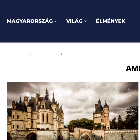
MAGYARORSZÁG
VILÁG
ÉLMÉNYEK
Főoldal
Címkék
Posts tagged with "Amboise"
AM