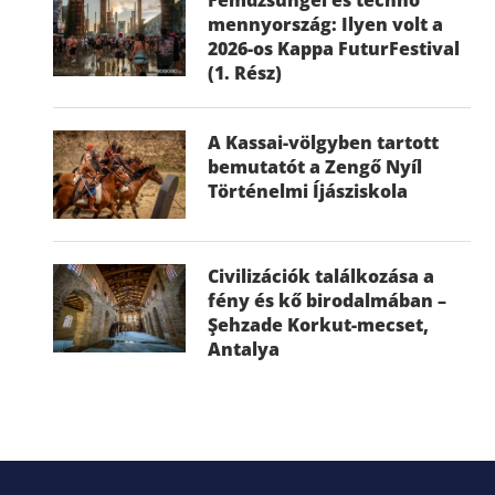
mennyország: Ilyen volt a
2026-os Kappa FuturFestival
(1. Rész)
A Kassai-völgyben tartott
bemutatót a Zengő Nyíl
Történelmi Íjásziskola
Civilizációk találkozása a
fény és kő birodalmában –
Şehzade Korkut-mecset,
Antalya