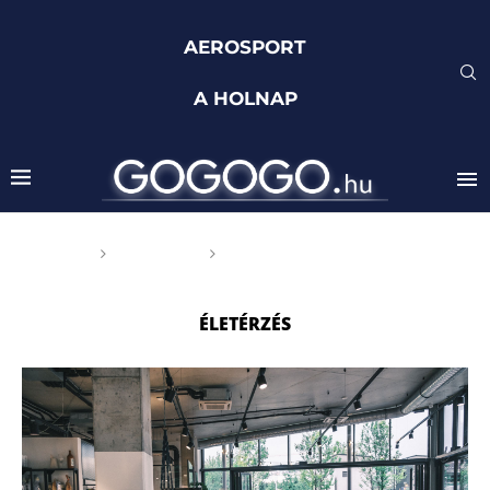
AEROSPORT
A HOLNAP
Főoldal
Címkék
Posts tagged with
"életérzés"
ÉLETÉRZÉS