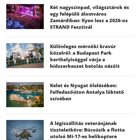
Két nagyszínpad, világsztárok és
egy felépülő álomváros
Zamárdiban: Ilyen lesz a 2026-os
STRAND Fesztivál
Különleges mérnöki bravúr
közelről: a Budapest Park
kerthelyiséggel várja a
hídszerkeszet betolás nézőit
Kelet és Nyugat ölelésében:
Felfedezőúton Antalya lüktető
szívében
A légiszállítás veteránjának
tiszteletköre: Búcsúzik a flotta
utolsó Mi-17-es helikoptere