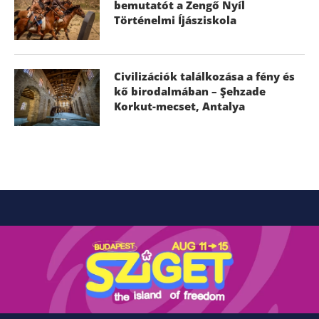
bemutatót a Zengő Nyíl
Történelmi Íjásziskola
Civilizációk találkozása a fény és
kő birodalmában – Şehzade
Korkut-mecset, Antalya