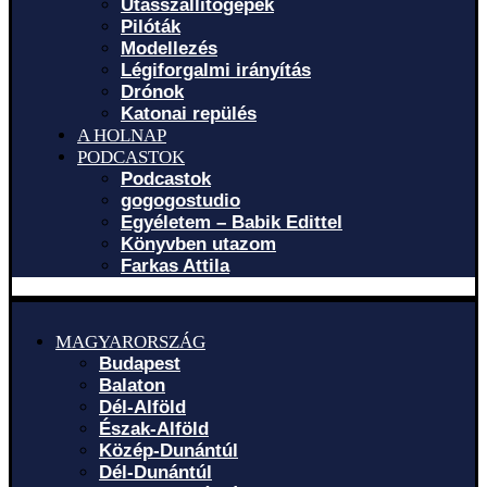
Utasszállítógépek
Pilóták
Modellezés
Légiforgalmi irányítás
Drónok
Katonai repülés
A HOLNAP
PODCASTOK
Podcastok
gogogostudio
Egyéletem – Babik Edittel
Könyvben utazom
Farkas Attila
MAGYARORSZÁG
Budapest
Balaton
Dél-Alföld
Észak-Alföld
Közép-Dunántúl
Dél-Dunántúl