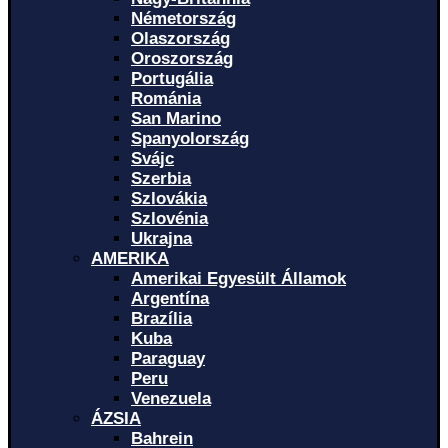
Németország
Olaszország
Oroszország
Portugália
Románia
San Marino
Spanyolország
Svájc
Szerbia
Szlovákia
Szlovénia
Ukrajna
AMERIKA
Amerikai Egyesült Államok
Argentína
Brazília
Kuba
Paraguay
Peru
Venezuela
ÁZSIA
Bahrein