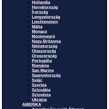
Hollandia
Horvátország
Írország
Lengyelország
Liechtenstein
Málta
Monaco
Montenegró
Nagy-Britannia
Németország
Olaszország
Oroszország
Portugália
Románia
San Marino
Spanyolország
Svájc
Szerbia
Szlovákia
Szlovénia
Ukrajna
AMERIKA