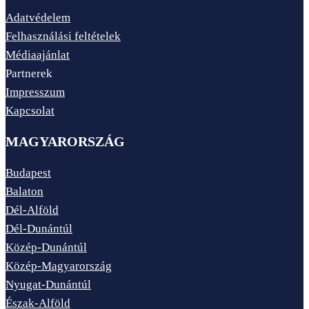
Adatvédelem
Felhasználási feltételek
Médiaajánlat
Partnerek
Impresszum
Kapcsolat
MAGYARORSZÁG
Budapest
Balaton
Dél-Alföld
Dél-Dunántúl
Közép-Dunántúl
Közép-Magyarország
Nyugat-Dunántúl
Észak-Alföld