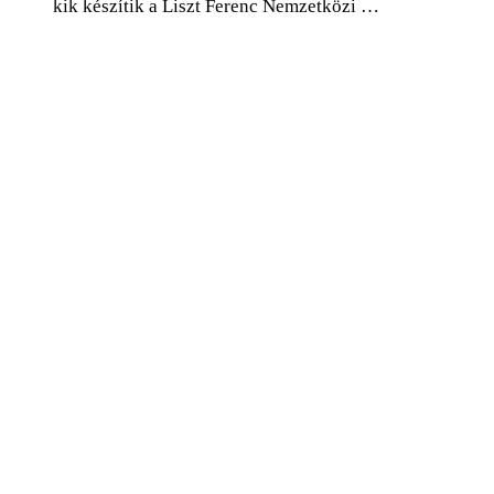
kik készítik a Liszt Ferenc Nemzetközi …
0
Facebook
Twitter
Pinterest
Email