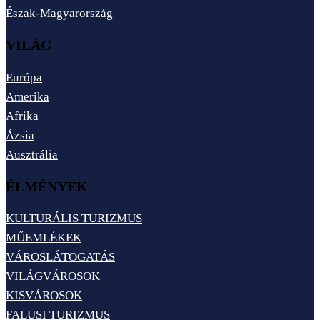
Észak-Magyarország
VILÁG
Európa
Amerika
Afrika
Ázsia
Ausztrália
ÉLMÉNYEK
KULTURÁLIS TURIZMUS
MŰEMLÉKEK
VÁROSLÁTOGATÁS
VILÁGVÁROSOK
KISVÁROSOK
FALUSI TURIZMUS