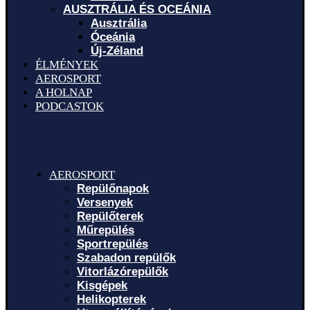
AUSZTRÁLIA ÉS OCEÁNIA
Ausztrália
Óceánia
Új-Zéland
ÉLMÉNYEK
AEROSPORT
A HOLNAP
PODCASTOK
AEROSPORT
Repülőnapok
Versenyek
Repülőterek
Műrepülés
Sportrepülés
Szabadon repülők
Vitorlázórepülők
Kisgépek
Helikopterek