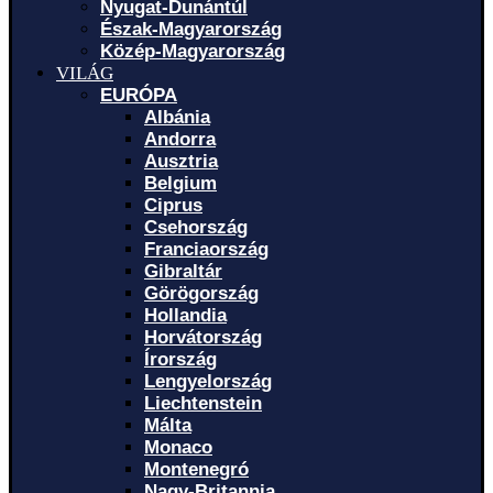
Nyugat-Dunántúl
Észak-Magyarország
Közép-Magyarország
VILÁG
EURÓPA
Albánia
Andorra
Ausztria
Belgium
Ciprus
Csehország
Franciaország
Gibraltár
Görögország
Hollandia
Horvátország
Írország
Lengyelország
Liechtenstein
Málta
Monaco
Montenegró
Nagy-Britannia