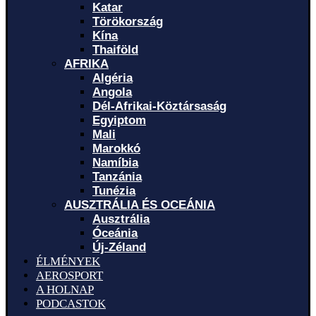
Katar
Törökország
Kína
Thaiföld
AFRIKA
Algéria
Angola
Dél-Afrikai-Köztársaság
Egyiptom
Mali
Marokkó
Namíbia
Tanzánia
Tunézia
AUSZTRÁLIA ÉS OCEÁNIA
Ausztrália
Óceánia
Új-Zéland
ÉLMÉNYEK
AEROSPORT
A HOLNAP
PODCASTOK