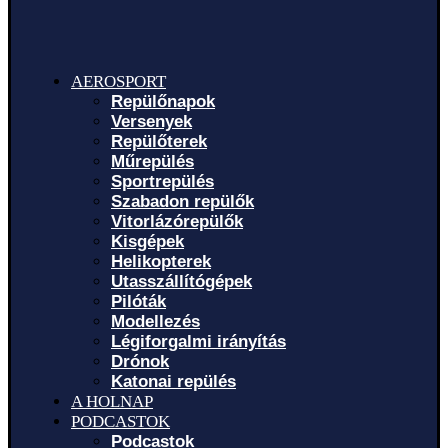
AEROSPORT
Repülőnapok
Versenyek
Repülőterek
Műrepülés
Sportrepülés
Szabadon repülők
Vitorlázórepülők
Kisgépek
Helikopterek
Utasszállítógépek
Pilóták
Modellezés
Légiforgalmi irányítás
Drónok
Katonai repülés
A HOLNAP
PODCASTOK
Podcastok