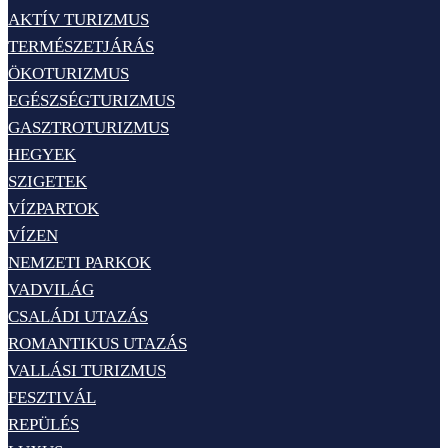
AKTÍV TURIZMUS
TERMÉSZETJÁRÁS
ÖKOTURIZMUS
EGÉSZSÉGTURIZMUS
GASZTROTURIZMUS
HEGYEK
SZIGETEK
VÍZPARTOK
VÍZEN
NEMZETI PARKOK
VADVILÁG
CSALÁDI UTAZÁS
ROMANTIKUS UTAZÁS
VALLÁSI TURIZMUS
FESZTIVÁL
REPÜLÉS