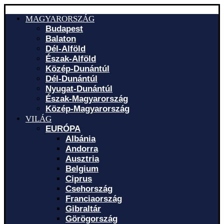
MAGYARORSZÁG
Budapest
Balaton
Dél-Alföld
Észak-Alföld
Közép-Dunántúl
Dél-Dunántúl
Nyugat-Dunántúl
Észak-Magyarország
Közép-Magyarország
VILÁG
EURÓPA
Albánia
Andorra
Ausztria
Belgium
Ciprus
Csehország
Franciaország
Gibraltár
Görögország