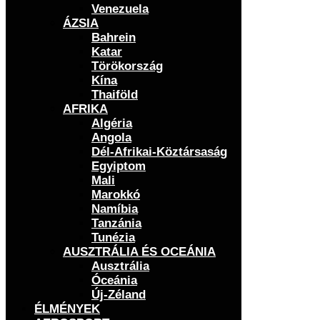
Venezuela
ÁZSIA
Bahrein
Katar
Törökország
Kína
Thaiföld
AFRIKA
Algéria
Angola
Dél-Afrikai-Köztársaság
Egyiptom
Mali
Marokkó
Namíbia
Tanzánia
Tunézia
AUSZTRÁLIA ÉS OCEÁNIA
Ausztrália
Óceánia
Új-Zéland
ÉLMÉNYEK