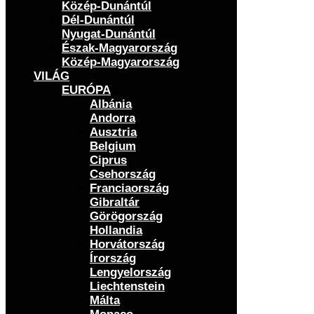
Közép-Dunántúl
Dél-Dunántúl
Nyugat-Dunántúl
Észak-Magyarország
Közép-Magyarország
VILÁG
EURÓPA
Albánia
Andorra
Ausztria
Belgium
Ciprus
Csehország
Franciaország
Gibraltár
Görögország
Hollandia
Horvátország
Írország
Lengyelország
Liechtenstein
Málta