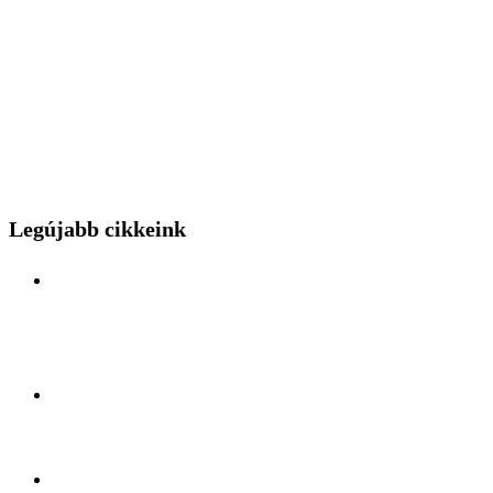
Legújabb cikkeink
Különleges mérnöki bravúr közelről: a Budapest
Park kerthelyiséggel várja a hídszerkeszet betolás
nézőit
Kelet és Nyugat ölelésében: Felfedezőúton Antalya
lüktető szívében
A légiszállítás veteránjának tiszteletköre: Búcsúzik a