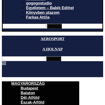
gogogostudio
Egyéletem – Babik Edittel
Könyvben utazom
Farkas Attila
Keresés
AEROSPORT
A HOLNAP
Keresés
MAGYARORSZÁG
Budapest
Balaton
Dél-Alföld
Észak-Alföld