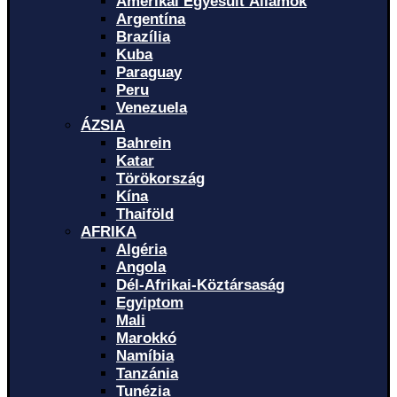
Amerikai Egyesült Államok
Argentína
Brazília
Kuba
Paraguay
Peru
Venezuela
ÁZSIA
Bahrein
Katar
Törökország
Kína
Thaiföld
AFRIKA
Algéria
Angola
Dél-Afrikai-Köztársaság
Egyiptom
Mali
Marokkó
Namíbia
Tanzánia
Tunézia