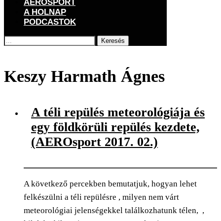
AEROSPORT
A HOLNAP
PODCASTOK
Keresés
Főoldal
Címkék
Posts tagged with "Keszy Harmath Ágnes"
Keszy Harmath Ágnes
A téli repülés meteorológiája és
egy földkörüli repülés kezdete,
(AEROsport 2017. 02.)
A következő percekben bemutatjuk, hogyan lehet
felkészülni a téli repülésre , milyen nem várt
meteorológiai jelenségekkel találkozhatunk télen, ,