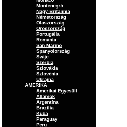
Monaco
Montenegró
Nagy-Britannia
Németország
Olaszország
Oroszország
Portugália
Románia
San Marino
Spanyolország
Svájc
Szerbia
Szlovákia
Szlovénia
Ukrajna
AMERIKA
Amerikai Egyesült
Államok
Argentína
Brazília
Kuba
Paraguay
Peru