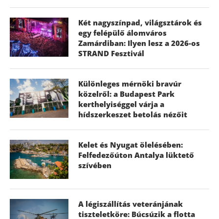
Két nagyszínpad, világsztárok és
egy felépülő álomváros
Zamárdiban: Ilyen lesz a 2026-os
STRAND Fesztivál
Különleges mérnöki bravúr
közelről: a Budapest Park
kerthelyiséggel várja a
hídszerkeszet betolás nézőit
Kelet és Nyugat ölelésében:
Felfedezőúton Antalya lüktető
szívében
A légiszállítás veteránjának
tiszteletköre: Búcsúzik a flotta