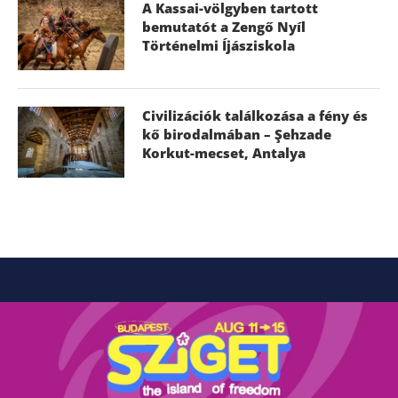
A Kassai-völgyben tartott
bemutatót a Zengő Nyíl
Történelmi Íjásziskola
Civilizációk találkozása a fény és
kő birodalmában – Şehzade
Korkut-mecset, Antalya