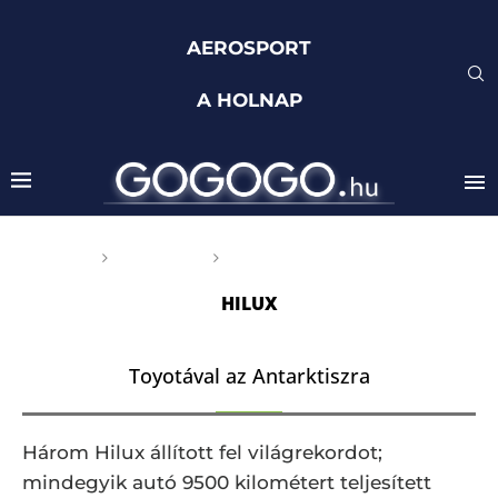
AEROSPORT
A HOLNAP
Főoldal
Címkék
Posts tagged with "hilux"
HILUX
Toyotával az Antarktiszra
Három Hilux állított fel világrekordot;
mindegyik autó 9500 kilométert teljesített