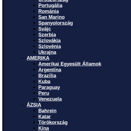
Portugália
Románia
San Marino
Spanyolország
Svájc
Szerbia
Szlovákia
Szlovénia
Ukrajna
AMERIKA
Amerikai Egyesült Államok
Argentína
Brazília
Kuba
Paraguay
Peru
Venezuela
ÁZSIA
Bahrein
Katar
Törökország
Kína