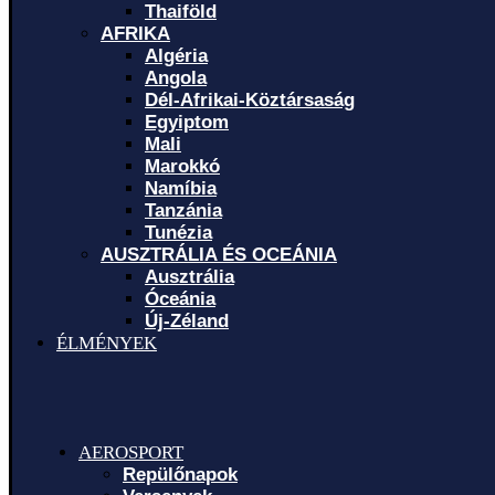
Thaiföld
AFRIKA
Algéria
Angola
Dél-Afrikai-Köztársaság
Egyiptom
Mali
Marokkó
Namíbia
Tanzánia
Tunézia
AUSZTRÁLIA ÉS OCEÁNIA
Ausztrália
Óceánia
Új-Zéland
ÉLMÉNYEK
AEROSPORT
Repülőnapok