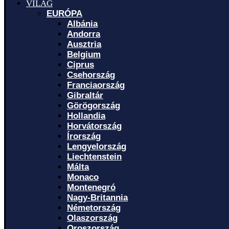
VILÁG
EURÓPA
Albánia
Andorra
Ausztria
Belgium
Ciprus
Csehország
Franciaország
Gibraltár
Görögország
Hollandia
Horvátország
Írország
Lengyelország
Liechtenstein
Málta
Monaco
Montenegró
Nagy-Britannia
Németország
Olaszország
Oroszország