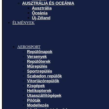
AUSZTRÁLIA ÉS OCEÁNIA
Ausztrália
Óceánia
Új-Zéland
ÉLMÉNYEK
AEROSPORT
Repülőnapok
Versenyek
Repülőterek
Műrepülés
Sportrepülés
Szabadon repülők
Vitorlázórepülők
Kisgépek
Helikopterek
Utasszállítógépek
Pilóták
Modellezés