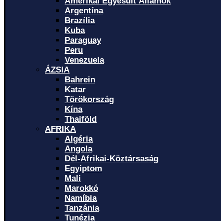
Amerikai Egyesült Államok
Argentína
Brazília
Kuba
Paraguay
Peru
Venezuela
ÁZSIA
Bahrein
Katar
Törökország
Kína
Thaiföld
AFRIKA
Algéria
Angola
Dél-Afrikai-Köztársaság
Egyiptom
Mali
Marokkó
Namíbia
Tanzánia
Tunézia