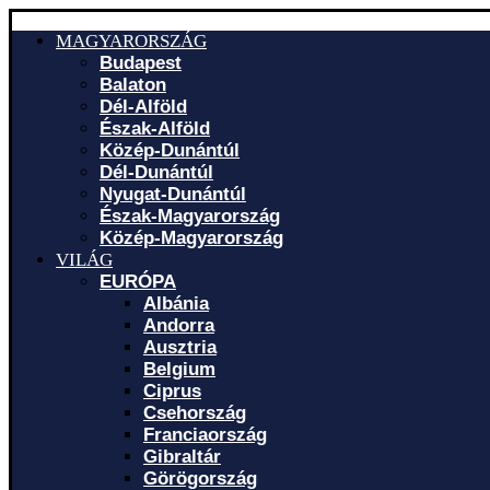
MAGYARORSZÁG
Budapest
Balaton
Dél-Alföld
Észak-Alföld
Közép-Dunántúl
Dél-Dunántúl
Nyugat-Dunántúl
Észak-Magyarország
Közép-Magyarország
VILÁG
EURÓPA
Albánia
Andorra
Ausztria
Belgium
Ciprus
Csehország
Franciaország
Gibraltár
Görögország