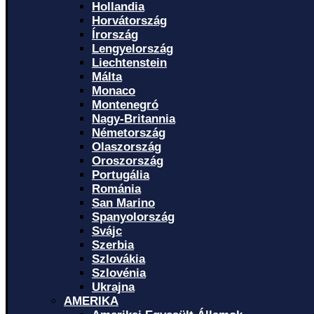
Hollandia
Horvátország
Írország
Lengyelország
Liechtenstein
Málta
Monaco
Montenegró
Nagy-Britannia
Németország
Olaszország
Oroszország
Portugália
Románia
San Marino
Spanyolország
Svájc
Szerbia
Szlovákia
Szlovénia
Ukrajna
AMERIKA