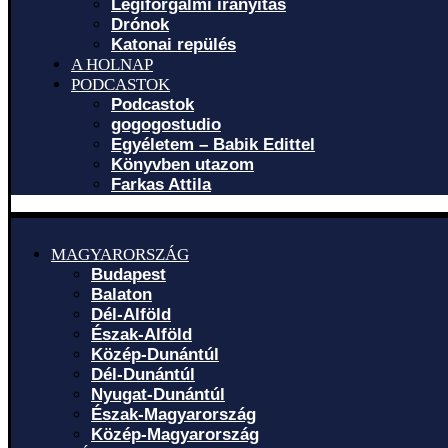
Légiforgalmi irányítás
Drónok
Katonai repülés
A HOLNAP
PODCASTOK
Podcastok
gogogostudio
Egyéletem – Babik Edittel
Könyvben utazom
Farkas Attila
MAGYARORSZÁG
Budapest
Balaton
Dél-Alföld
Észak-Alföld
Közép-Dunántúl
Dél-Dunántúl
Nyugat-Dunántúl
Észak-Magyarország
Közép-Magyarország