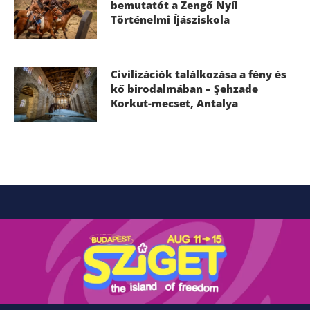
bemutatót a Zengő Nyíl
Történelmi Íjásziskola
Civilizációk találkozása a fény és
kő birodalmában – Şehzade
Korkut-mecset, Antalya