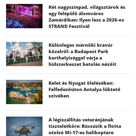
Két nagyszínpad, világsztárok és
egy felépülő álomváros
Zamárdiban: Ilyen lesz a 2026-os
STRAND Fesztivál
Különleges mérnöki bravúr
közelről: a Budapest Park
kerthelyiséggel várja a
hídszerkeszet betolás nézőit
Kelet és Nyugat ölelésében:
Felfedezőúton Antalya lüktető
szívében
A légiszállítás veteránjának
tiszteletköre: Búcsúzik a flotta
utolsó Mi-17-es helikoptere