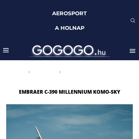
AEROSPORT
A HOLNAP
Főoldal
Címkék
Posts tagged with "Embraer
C-390 Millennium Komo-Sky"
EMBRAER C-390 MILLENNIUM KOMO-SKY