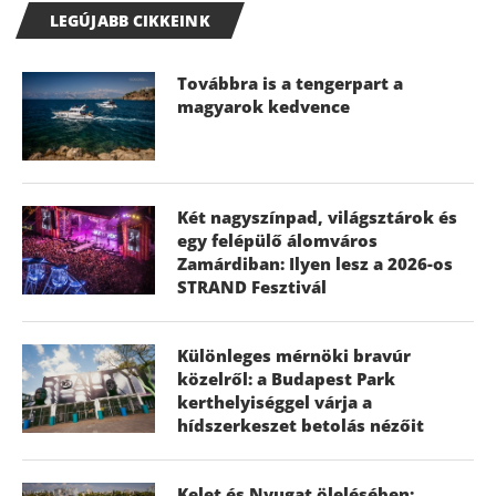
LEGÚJABB CIKKEINK
Továbbra is a tengerpart a
magyarok kedvence
Két nagyszínpad, világsztárok és
egy felépülő álomváros
Zamárdiban: Ilyen lesz a 2026-os
STRAND Fesztivál
Különleges mérnöki bravúr
közelről: a Budapest Park
kerthelyiséggel várja a
hídszerkeszet betolás nézőit
Kelet és Nyugat ölelésében: