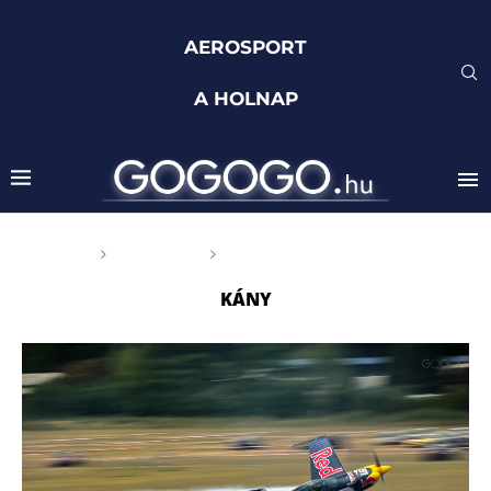
AEROSPORT
A HOLNAP
Főoldal
Címkék
Posts tagged with "Kány"
KÁNY