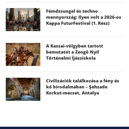
Fémdzsungel és techno
mennyország: Ilyen volt a 2026-os
Kappa FuturFestival (1. Rész)
A Kassai-völgyben tartott
bemutatót a Zengő Nyíl
Történelmi Íjásziskola
Civilizációk találkozása a fény és
kő birodalmában – Şehzade
Korkut-mecset, Antalya