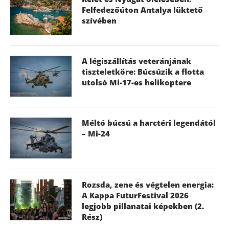
Felfedezőúton Antalya lüktető
szívében
A légiszállítás veteránjának
tiszteletköre: Búcsúzik a flotta
utolsó Mi-17-es helikoptere
Méltó búcsú a harctéri legendától
– Mi-24
Rozsda, zene és végtelen energia:
A Kappa FuturFestival 2026
legjobb pillanatai képekben (2.
Rész)