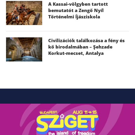
A Kassai-völgyben tartott
bemutatót a Zengő Nyíl
Történelmi Íjásziskola
Civilizációk találkozása a fény és
kő birodalmában – Şehzade
Korkut-mecset, Antalya