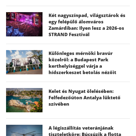
Két nagyszínpad, világsztárok és
egy felépülő álomváros
Zamárdiban: Ilyen lesz a 2026-os
STRAND Fesztivál
Különleges mérnöki bravúr
közelről: a Budapest Park
kerthelyiséggel várja a
hídszerkeszet betolás nézőit
Kelet és Nyugat ölelésében:
Felfedezőúton Antalya lüktető
szívében
A légiszállítás veteránjának
tiszteletköre: Búcsúzik a flotta