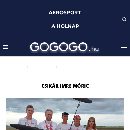
AEROSPORT
A HOLNAP
Főoldal
Címkék
Posts tagged with "Csikár
Imre Móric"
CSIKÁR IMRE MÓRIC