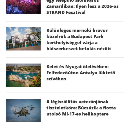
Zamárdiban: Ilyen lesz a 2026-os
STRAND Fesztivál
Különleges mérnöki bravúr
közelről: a Budapest Park
kerthelyiséggel várja a
hídszerkeszet betolás nézőit
Kelet és Nyugat ölelésében:
Felfedezőúton Antalya lüktető
szívében
A légiszállítás veteránjának
tiszteletköre: Búcsúzik a flotta
utolsó Mi-17-es helikoptere