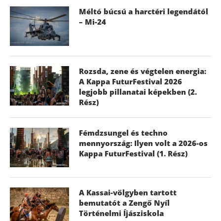
Méltó búcsú a harctéri legendától
– Mi-24
Rozsda, zene és végtelen energia:
A Kappa FuturFestival 2026
legjobb pillanatai képekben (2.
Rész)
Fémdzsungel és techno
mennyország: Ilyen volt a 2026-os
Kappa FuturFestival (1. Rész)
A Kassai-völgyben tartott
bemutatót a Zengő Nyíl
Történelmi Íjásziskola