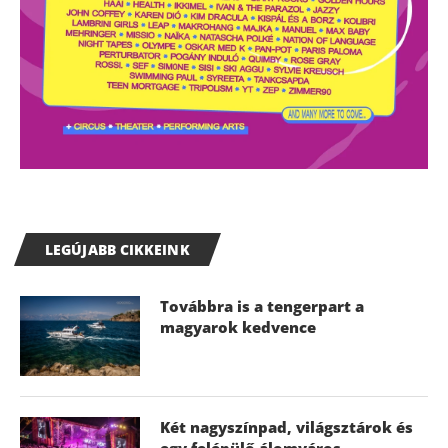
LEGÚJABB CIKKEINK
Továbbra is a tengerpart a
magyarok kedvence
Két nagyszínpad, világsztárok és
egy felépülő álomváros