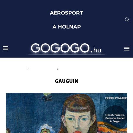
AEROSPORT
A HOLNAP
Főoldal
Címkék
Posts tagged with "Gauguin"
GAUGUIN