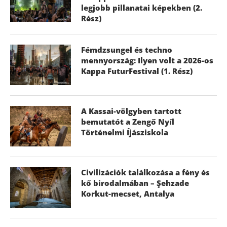
legjobb pillanatai képekben (2.
Rész)
Fémdzsungel és techno
mennyország: Ilyen volt a 2026-os
Kappa FuturFestival (1. Rész)
A Kassai-völgyben tartott
bemutatót a Zengő Nyíl
Történelmi Íjásziskola
Civilizációk találkozása a fény és
kő birodalmában – Şehzade
Korkut-mecset, Antalya