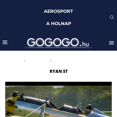
AEROSPORT
A HOLNAP
Főoldal
Címkék
Posts tagged with "Ryan ST"
RYAN ST