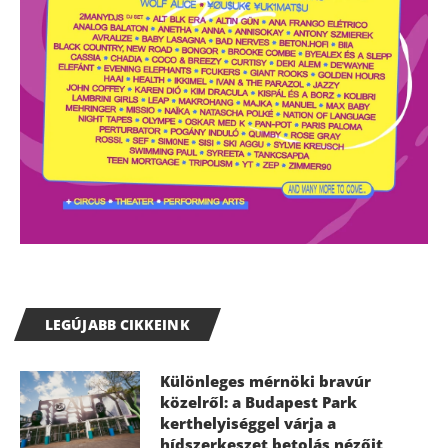
LEGÚJABB CIKKEINK
Különleges mérnöki bravúr
közelről: a Budapest Park
kerthelyiséggel várja a
hídszerkeszet betolás nézőit